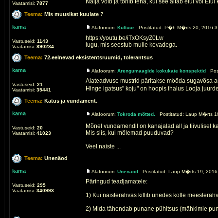
Nalja võib ja tohib teha, kui see aitab elul või Elu
Vaatamisi:
7877
Teema:
Mis muusikat kuulate ?
kama
Alafoorum:
Kultuur
Postitatud: P�h M�rts 20, 2016 3
https://youtu.be/iTxOKsyZ0Lw
Vastuseid:
1143
lugu, mis seostub mulle kevadega.
Vaatamisi:
890234
Teema:
72.eelnevad eksistentsruumid, tolerantsus
kama
Alafoorum:
Arengumaagide kokukate konspektid
Post
Alateadvuse mustrid päritakse mööda sugavõsa a
Vastuseid:
21
Hinge igatsus" koju" on hoopis ihalus Looja juurde
Vaatamisi:
35441
Teema:
Katus ja vundament.
kama
Alafoorum:
Tokroda mõtted.
Postitatud: Laup M�rts 19
Mõnel vundamendil on kanajalad all ja tiivulisel k
Vastuseid:
20
Mis siis, kui mõlemad puuduvad?
Vaatamisi:
41023
Veel naiste ...
Teema:
Unenäod
kama
Alafoorum:
Unenäod
Postitatud: Laup M�rts 19, 2016
Päringud teadjamatele:
Vastuseid:
295
Vaatamisi:
340993
1) Kui naisterahvas killib unedes kolle meesterah
2) Mida tähendab punane pühitsus (mähkimie pun 