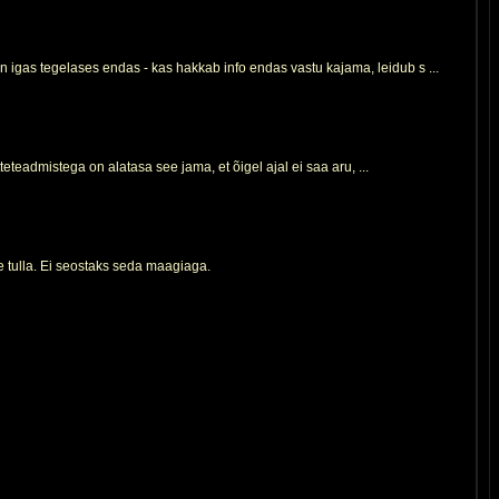
n igas tegelases endas - kas hakkab info endas vastu kajama, leidub s ...
teteadmistega on alatasa see jama, et õigel ajal ei saa aru, ...
 tulla. Ei seostaks seda maagiaga.