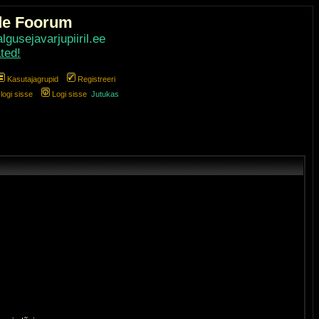
de Foorum
gusejavarjupiiril.ee
ted!
Kasutajagrupid
Registreeri
ogi sisse
Logi sisse
Jutukas