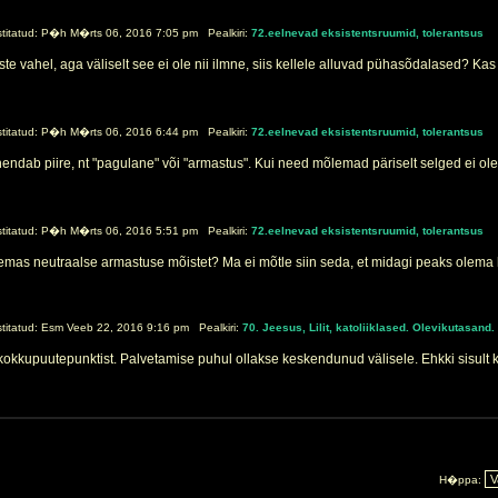
itatud: P�h M�rts 06, 2016 7:05 pm Pealkiri:
72.eelnevad eksistentsruumid, tolerantsus
te vahel, aga väliselt see ei ole nii ilmne, siis kellele alluvad pühasõdalased? Ka
itatud: P�h M�rts 06, 2016 6:44 pm Pealkiri:
72.eelnevad eksistentsruumid, tolerantsus
endab piire, nt "pagulane" või "armastus". Kui need mõlemad päriselt selged ei ole 
itatud: P�h M�rts 06, 2016 5:51 pm Pealkiri:
72.eelnevad eksistentsruumid, tolerantsus
emas neutraalse armastuse mõistet? Ma ei mõtle siin seda, et midagi peaks olema he
itatud: Esm Veeb 22, 2016 9:16 pm Pealkiri:
70. Jeesus, Lilit, katoliiklased. Olevikutasand.
kkupuutepunktist. Palvetamise puhul ollakse keskendunud välisele. Ehkki sisult 
H�ppa: