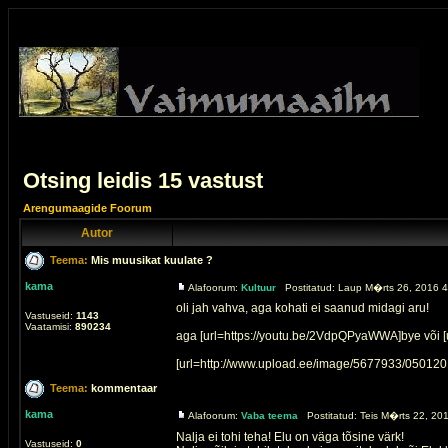
Otsing leidis 15 vastust
Arengumaagide Foorum
Autor
Teema:
Mis muusikat kuulate ?
kama
Alafoorum:
Kultuur
Postitatud: Laup M�rts 26, 2016 4
oli jah vahva, aga kohati ei saanud midagi aru!
Vastuseid:
1143
Vaatamisi:
890234
aga [url=https://youtu.be/2VdpQPyaWWA]bye või [ur
[url=http://www.upload.ee/image/5677933/0501201
Teema:
kommentaar
kama
Alafoorum:
Vaba teema
Postitatud: Teis M�rts 22, 20
Nalja ei tohi teha! Elu on väga tõsine värk!
Vastuseid:
0