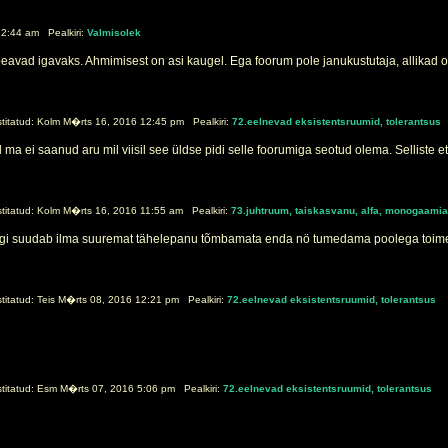
2:44 am Pealkiri:
Valmisolek
peavad igavaks. Ahmimisest on asi kaugel. Ega foorum pole janukustutaja, allikad o
itatud: Kolm M�rts 16, 2016 12:45 pm Pealkiri:
72.eelnevad eksistentsruumid, tolerantsus
 ma ei saanud aru mil viisil see üldse pidi selle foorumiga seotud olema. Selliste et
itatud: Kolm M�rts 16, 2016 11:55 am Pealkiri:
73.juhtruum, taiskasvanu, alfa, monogaamia
 keegi suudab ilma suuremat tähelepanu tõmbamata enda nö tumedama poolega toime
itatud: Teis M�rts 08, 2016 12:21 pm Pealkiri:
72.eelnevad eksistentsruumid, tolerantsus
itatud: Esm M�rts 07, 2016 5:06 pm Pealkiri:
72.eelnevad eksistentsruumid, tolerantsus