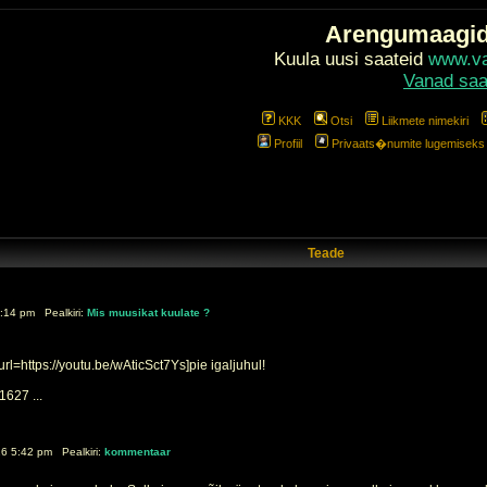
Arengumaagi
Kuula uusi saateid
www.val
Vanad saa
KKK
Otsi
Liikmete nimekiri
Profiil
Privaats�numite lugemiseks l
Teade
:14 pm Pealkiri:
Mis muusikat kuulate ?
l=https://youtu.be/wAticSct7Ys]pie igaljuhul!
627 ...
16 5:42 pm Pealkiri:
kommentaar