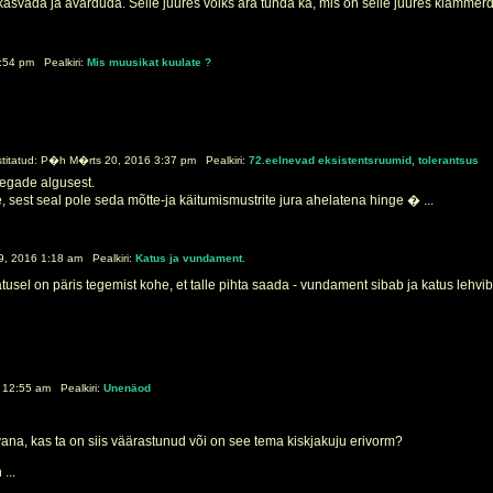
l kasvada ja avarduda. Selle juures võiks ära tunda ka, mis on selle juures klammerduv
:54 pm Pealkiri:
Mis muusikat kuulate ?
itatud: P�h M�rts 20, 2016 3:37 pm Pealkiri:
72.eelnevad eksistentsruumid, tolerantsus
egade algusest.
, sest seal pole seda mõtte-ja käitumismustrite jura ahelatena hinge � ...
, 2016 1:18 am Pealkiri:
Katus ja vundament.
atusel on päris tegemist kohe, et talle pihta saada - vundament sibab ja katus lehvi
 12:55 am Pealkiri:
Unenäod
vana, kas ta on siis väärastunud või on see tema kiskjakuju erivorm?
...