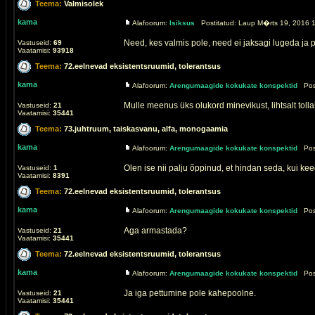
Teema:
Valmisolek
kama
Alafoorum:
Isiksus
Postitatud: Laup M�rts 19, 2016 1
Need, kes valmis pole, need ei jaksagi lugeda ja 
Vastuseid:
69
Vaatamisi:
93918
Teema:
72.eelnevad eksistentsruumid, tolerantsus
kama
Alafoorum:
Arengumaagide kokukate konspektid
Post
Mulle meenus üks olukord minevikust, lihtsalt tollal
Vastuseid:
21
Vaatamisi:
35441
Teema:
73.juhtruum, taiskasvanu, alfa, monogaamia
kama
Alafoorum:
Arengumaagide kokukate konspektid
Post
Olen ise nii palju õppinud, et hindan seda, kui
Vastuseid:
1
Vaatamisi:
8391
Teema:
72.eelnevad eksistentsruumid, tolerantsus
kama
Alafoorum:
Arengumaagide kokukate konspektid
Post
Aga armastada?
Vastuseid:
21
Vaatamisi:
35441
Teema:
72.eelnevad eksistentsruumid, tolerantsus
kama
Alafoorum:
Arengumaagide kokukate konspektid
Post
Ja iga pettumine pole kahepoolne.
Vastuseid:
21
Vaatamisi:
35441