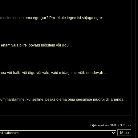
s moslemitel on oma egregor? Pm. ei ole tegemist sõjaga egre ...
enam vaja piire loovaid mõisteid või &qu ...
a või halb, või õige või vale, vaid midagi mis võib nendevah ...
kummardamine, kui selline, peaks olema oma seesmise jõuorbiidi lahenda ...
K�ik ajad on GMT + 3 Tundi