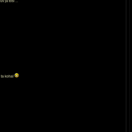
 ja tõsi ...
b ta kohal