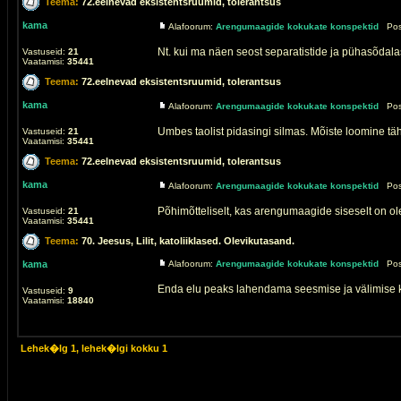
Teema:
72.eelnevad eksistentsruumid, tolerantsus
kama
Alafoorum:
Arengumaagide kokukate konspektid
Post
Nt. kui ma näen seost separatistide ja pühasõdalas
Vastuseid:
21
Vaatamisi:
35441
Teema:
72.eelnevad eksistentsruumid, tolerantsus
kama
Alafoorum:
Arengumaagide kokukate konspektid
Post
Umbes taolist pidasingi silmas. Mõiste loomine täh
Vastuseid:
21
Vaatamisi:
35441
Teema:
72.eelnevad eksistentsruumid, tolerantsus
kama
Alafoorum:
Arengumaagide kokukate konspektid
Post
Põhimõtteliselt, kas arengumaagide siseselt on ol
Vastuseid:
21
Vaatamisi:
35441
Teema:
70. Jeesus, Lilit, katoliiklased. Olevikutasand.
kama
Alafoorum:
Arengumaagide kokukate konspektid
Post
Enda elu peaks lahendama seesmise ja välimise ko
Vastuseid:
9
Vaatamisi:
18840
Lehek�lg
1
, lehek�lgi kokku
1