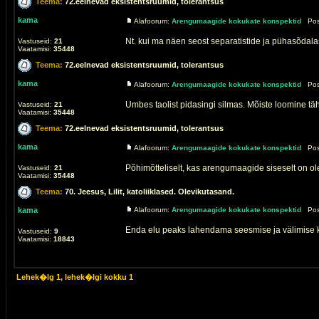
Teema:
72.eelnevad eksistentsruumid, tolerantsus
kama
Alafoorum:
Arengumaagide kokukate konspektid
Post
Nt. kui ma näen seost separatistide ja pühasõdalas
Vastuseid:
21
Vaatamisi:
35448
Teema:
72.eelnevad eksistentsruumid, tolerantsus
kama
Alafoorum:
Arengumaagide kokukate konspektid
Post
Umbes taolist pidasingi silmas. Mõiste loomine täh
Vastuseid:
21
Vaatamisi:
35448
Teema:
72.eelnevad eksistentsruumid, tolerantsus
kama
Alafoorum:
Arengumaagide kokukate konspektid
Post
Põhimõtteliselt, kas arengumaagide siseselt on ol
Vastuseid:
21
Vaatamisi:
35448
Teema:
70. Jeesus, Lilit, katoliiklased. Olevikutasand.
kama
Alafoorum:
Arengumaagide kokukate konspektid
Post
Enda elu peaks lahendama seesmise ja välimise ko
Vastuseid:
9
Vaatamisi:
18843
Lehek�lg
1
, lehek�lgi kokku
1