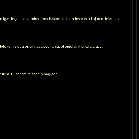
n igas tegelases endas - kas hakkab info endas vastu kajama, leidub s ...
teteadmistega on alatasa see jama, et õigel ajal ei saa aru, ...
 tulla. Ei seostaks seda maagiaga.