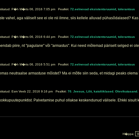
itatud: P�h M�rts 06, 2016 7:05 pm Pealkiri:
72.eelnevad eksistentsruumid, tolerantsus
te vahel, aga väliselt see ei ole nii ilmne, siis kellele alluvad pühasõdalased? Ka
itatud: P�h M�rts 06, 2016 6:44 pm Pealkiri:
72.eelnevad eksistentsruumid, tolerantsus
endab piire, nt "pagulane" või "armastus". Kui need mõlemad päriselt selged ei ole 
itatud: P�h M�rts 06, 2016 5:51 pm Pealkiri:
72.eelnevad eksistentsruumid, tolerantsus
emas neutraalse armastuse mõistet? Ma ei mõtle siin seda, et midagi peaks olema he
itatud: Esm Veeb 22, 2016 9:16 pm Pealkiri:
70. Jeesus, Lilit, katoliiklased. Olevikutasand.
kkupuutepunktist. Palvetamise puhul ollakse keskendunud välisele. Ehkki sisult 
H�ppa: