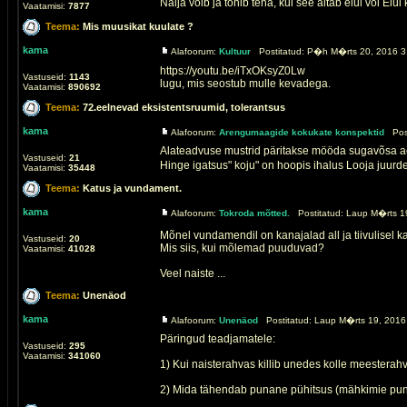
Nalja võib ja tohib teha, kui see aitab elul või Elu
Vaatamisi:
7877
Teema:
Mis muusikat kuulate ?
kama
Alafoorum:
Kultuur
Postitatud: P�h M�rts 20, 2016 3
https://youtu.be/iTxOKsyZ0Lw
Vastuseid:
1143
lugu, mis seostub mulle kevadega.
Vaatamisi:
890692
Teema:
72.eelnevad eksistentsruumid, tolerantsus
kama
Alafoorum:
Arengumaagide kokukate konspektid
Post
Alateadvuse mustrid päritakse mööda sugavõsa a
Vastuseid:
21
Hinge igatsus" koju" on hoopis ihalus Looja juurde
Vaatamisi:
35448
Teema:
Katus ja vundament.
kama
Alafoorum:
Tokroda mõtted.
Postitatud: Laup M�rts 19
Mõnel vundamendil on kanajalad all ja tiivulisel k
Vastuseid:
20
Mis siis, kui mõlemad puuduvad?
Vaatamisi:
41028
Veel naiste ...
Teema:
Unenäod
kama
Alafoorum:
Unenäod
Postitatud: Laup M�rts 19, 2016
Päringud teadjamatele:
Vastuseid:
295
Vaatamisi:
341060
1) Kui naisterahvas killib unedes kolle meesterah
2) Mida tähendab punane pühitsus (mähkimie pun 