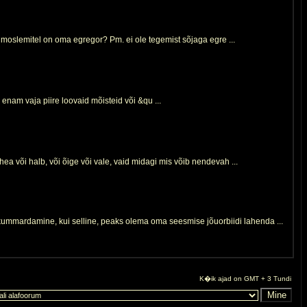
s moslemitel on oma egregor? Pm. ei ole tegemist sõjaga egre ...
enam vaja piire loovaid mõisteid või &qu ...
a või halb, või õige või vale, vaid midagi mis võib nendevah ...
kummardamine, kui selline, peaks olema oma seesmise jõuorbiidi lahenda ...
K�ik ajad on GMT + 3 Tundi