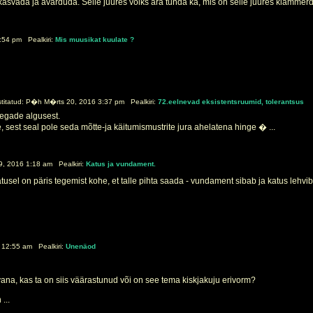
l kasvada ja avarduda. Selle juures võiks ära tunda ka, mis on selle juures klammerduv
:54 pm Pealkiri:
Mis muusikat kuulate ?
itatud: P�h M�rts 20, 2016 3:37 pm Pealkiri:
72.eelnevad eksistentsruumid, tolerantsus
egade algusest.
, sest seal pole seda mõtte-ja käitumismustrite jura ahelatena hinge � ...
, 2016 1:18 am Pealkiri:
Katus ja vundament.
atusel on päris tegemist kohe, et talle pihta saada - vundament sibab ja katus lehvi
 12:55 am Pealkiri:
Unenäod
vana, kas ta on siis väärastunud või on see tema kiskjakuju erivorm?
...