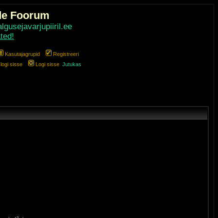
de Foorum
gusejavarjupiiril.ee
ted!
Kasutajagrupid
Registreeri
ogi sisse
Logi sisse
Jutukas