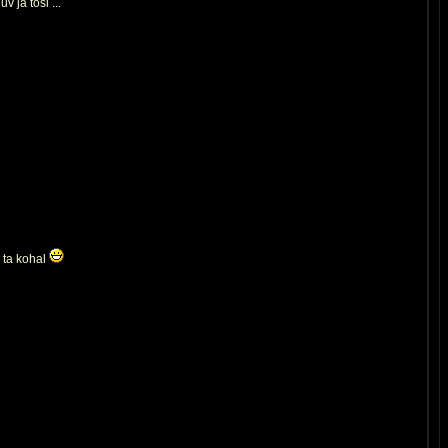
 ja tõsi ...
b ta kohal