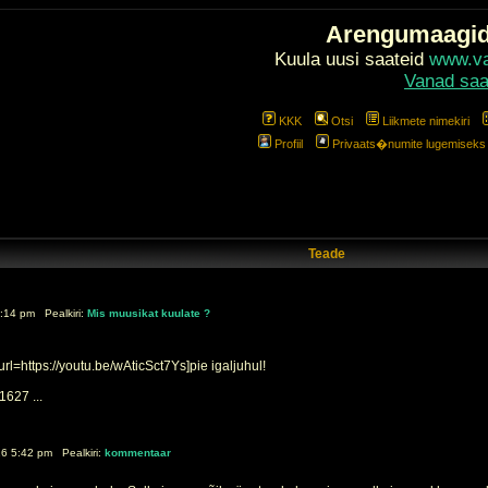
Arengumaagi
Kuula uusi saateid
www.val
Vanad saa
KKK
Otsi
Liikmete nimekiri
Profiil
Privaats�numite lugemiseks l
Teade
:14 pm Pealkiri:
Mis muusikat kuulate ?
l=https://youtu.be/wAticSct7Ys]pie igaljuhul!
627 ...
16 5:42 pm Pealkiri:
kommentaar