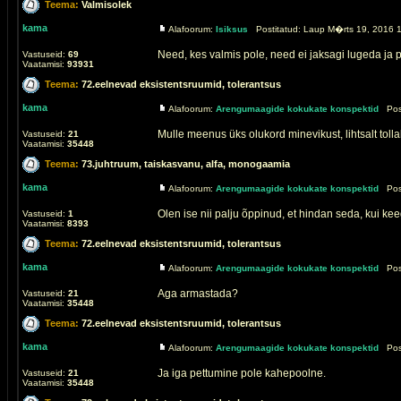
Teema:
Valmisolek
kama
Alafoorum:
Isiksus
Postitatud: Laup M�rts 19, 2016 1
Need, kes valmis pole, need ei jaksagi lugeda ja 
Vastuseid:
69
Vaatamisi:
93931
Teema:
72.eelnevad eksistentsruumid, tolerantsus
kama
Alafoorum:
Arengumaagide kokukate konspektid
Post
Mulle meenus üks olukord minevikust, lihtsalt tollal
Vastuseid:
21
Vaatamisi:
35448
Teema:
73.juhtruum, taiskasvanu, alfa, monogaamia
kama
Alafoorum:
Arengumaagide kokukate konspektid
Post
Olen ise nii palju õppinud, et hindan seda, kui
Vastuseid:
1
Vaatamisi:
8393
Teema:
72.eelnevad eksistentsruumid, tolerantsus
kama
Alafoorum:
Arengumaagide kokukate konspektid
Post
Aga armastada?
Vastuseid:
21
Vaatamisi:
35448
Teema:
72.eelnevad eksistentsruumid, tolerantsus
kama
Alafoorum:
Arengumaagide kokukate konspektid
Post
Ja iga pettumine pole kahepoolne.
Vastuseid:
21
Vaatamisi:
35448