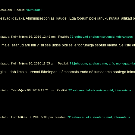
2:44 am Pealkiri:
Valmisolek
peavad igavaks. Ahmimisest on asi kaugel. Ega foorum pole janukustutaja, allikad o
itatud: Kolm M�rts 16, 2016 12:45 pm Pealkiri:
72.eelnevad eksistentsruumid, tolerantsus
 ma ei saanud aru mil viisil see üldse pidi selle foorumiga seotud olema. Selliste et
itatud: Kolm M�rts 16, 2016 11:55 am Pealkiri:
73.juhtruum, taiskasvanu, alfa, monogaamia
 keegi suudab ilma suuremat tähelepanu tõmbamata enda nö tumedama poolega toime
itatud: Teis M�rts 08, 2016 12:21 pm Pealkiri:
72.eelnevad eksistentsruumid, tolerantsus
itatud: Esm M�rts 07, 2016 5:06 pm Pealkiri:
72.eelnevad eksistentsruumid, tolerantsus