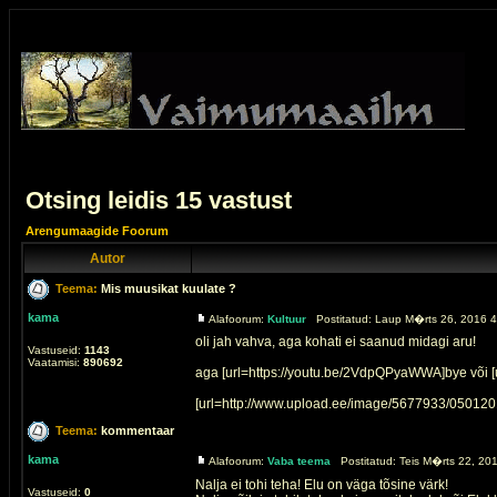
Otsing leidis 15 vastust
Arengumaagide Foorum
Autor
Teema:
Mis muusikat kuulate ?
kama
Alafoorum:
Kultuur
Postitatud: Laup M�rts 26, 2016 4
oli jah vahva, aga kohati ei saanud midagi aru!
Vastuseid:
1143
Vaatamisi:
890692
aga [url=https://youtu.be/2VdpQPyaWWA]bye või [ur
[url=http://www.upload.ee/image/5677933/0501201
Teema:
kommentaar
kama
Alafoorum:
Vaba teema
Postitatud: Teis M�rts 22, 20
Nalja ei tohi teha! Elu on väga tõsine värk!
Vastuseid:
0