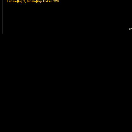
Lehek�lg
1
, lehek�lgi kokku
228
© 