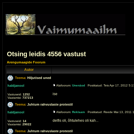
Otsing leidis 4556 vastust
Arengumaagide Foorum
Autor
Teema:
Hiljutised uned
haldjanool
Alafoorum:
Unenäod
Postitatud: Teis Apr 17, 2012 5:1
ise
Vastuseid:
1252
Vaatamisi:
737213
Teema:
Juhtum rahvuslaste protestil
haldjanool
Alafoorum:
Reklaam
Postitatud: Reede Mai 13, 2011 1
delfis oli, õhtulehes oli kah...
Vastuseid:
14
Vaatamisi:
29022
Teema:
Juhtum rahvuslaste protestil