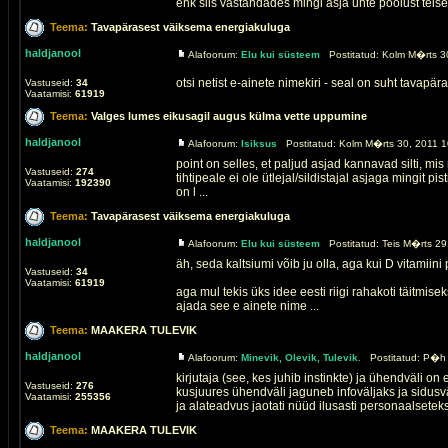
ehk siis vastandades mingi asja ühte poolust teisel
Teema:
Tavapärasest väiksema energiakuluga
haldjanool
Alafoorum:
Elu kui süsteem
Postitatud: Kolm M�rts 30
otsi netist e-ainete nimekiri - seal on suht tavapär
Vastuseid:
34
Vaatamisi:
61919
Teema:
Valges lumes eikusagil augus külma vette uppumine
haldjanool
Alafoorum:
Isiksus
Postitatud: Kolm M�rts 30, 2011 1
point on selles, et paljud asjad kannavad silti, mis
Vastuseid:
274
tihtipeale ei ole ütlejal/sildistajal asjaga mingit p
Vaatamisi:
192390
on l ...
Teema:
Tavapärasest väiksema energiakuluga
haldjanool
Alafoorum:
Elu kui süsteem
Postitatud: Teis M�rts 29
äh, seda kaltsiumi võib ju olla, aga kui D vitamiini 
Vastuseid:
34
Vaatamisi:
61919
aga mul tekis üks idee eesti riigi rahakoti täitmisek
ajada see e ainete nime ...
Teema:
MAAKERA TULEVIK
haldjanool
Alafoorum:
Minevik, Olevik, Tulevik.
Postitatud: P�h 
kirjutaja (see, kes juhib instinkte) ja ühendväli on
Vastuseid:
276
kusjuures ühendväli jaguneb infoväljaks ja sidusv
Vaatamisi:
255356
ja alateadvus jaotati nüüd ilusasti personaalseteks
Teema:
MAAKERA TULEVIK