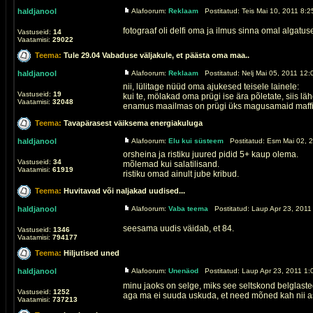
haldjanool
Alafoorum:
Reklaam
Postitatud: Teis Mai 10, 2011 8:2
fotograaf oli delfi oma ja ilmus sinna omal algatuse
Vastuseid:
14
Vaatamisi:
29022
Teema:
Tule 29.04 Vabaduse väljakule, et päästa oma maa..
haldjanool
Alafoorum:
Reklaam
Postitatud: Nelj Mai 05, 2011 12:
nii, lülitage nüüd oma ajukesed teisele lainele:
Vastuseid:
19
kui te, mölakad oma prügi ise ära põletate, siis lä
Vaatamisi:
32048
enamus maailmas on prügi üks magusamaid maffia 
Teema:
Tavapärasest väiksema energiakuluga
haldjanool
Alafoorum:
Elu kui süsteem
Postitatud: Esm Mai 02, 2
orsheina ja ristiku juured pidid 5+ kaup olema.
Vastuseid:
34
mõlemad kui salatilisand.
Vaatamisi:
61919
ristiku omad ainult jube kribud.
Teema:
Huvitavad või naljakad uudised...
haldjanool
Alafoorum:
Vaba teema
Postitatud: Laup Apr 23, 2011
seesama uudis väidab, et 84.
Vastuseid:
1346
Vaatamisi:
794177
Teema:
Hiljutised uned
haldjanool
Alafoorum:
Unenäod
Postitatud: Laup Apr 23, 2011 1:
minu jaoks on selge, miks see seltskond belglasteg
Vastuseid:
1252
aga ma ei suuda uskuda, et need mõned kah nii as
Vaatamisi:
737213