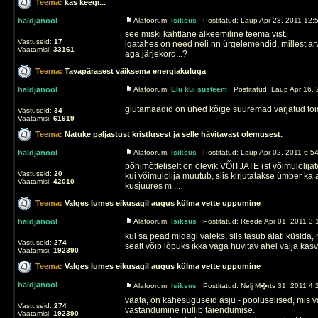
Teema:
kas keegi...
haldjanool
Alafoorum:
Isiksus
Postitatud: Laup Apr 23, 2011 12:
see miski kahtlane alkeemiline teema vist.
Vastuseid:
17
igatahes on need neli nn ürgelemendid, millest ar
Vaatamisi:
33161
aga järjekord...?
Teema:
Tavapärasest väiksema energiakuluga
haldjanool
Alafoorum:
Elu kui süsteem
Postitatud: Laup Apr 16, 
glutamaadid on ühed kõige suuremad varjatud toi
Vastuseid:
34
Vaatamisi:
61919
Teema:
Natuke paljastust kristlusest ja selle hävitavast olemusest.
haldjanool
Alafoorum:
Isiksus
Postitatud: Laup Apr 02, 2011 6:5
põhimõtteliselt on olevik VÕITJATE (st võimulolijat
Vastuseid:
20
kui võimulolija muutub, siis kirjutatakse ümber ka 
Vaatamisi:
42010
kusjuures m ...
Teema:
Valges lumes eikusagil augus külma vette uppumine
haldjanool
Alafoorum:
Isiksus
Postitatud: Reede Apr 01, 2011 3:
kui sa pead midagi valeks, siis tasub alati küsida,
Vastuseid:
274
sealt võib lõpuks ikka väga huvitav ahel välja kasva
Vaatamisi:
192390
Teema:
Valges lumes eikusagil augus külma vette uppumine
haldjanool
Alafoorum:
Isiksus
Postitatud: Nelj M�rts 31, 2011 4:
vaata, on kahesuguseid asju - pooluselised, mis 
Vastuseid:
274
vastandumine nullib täiendumise.
Vaatamisi:
192390