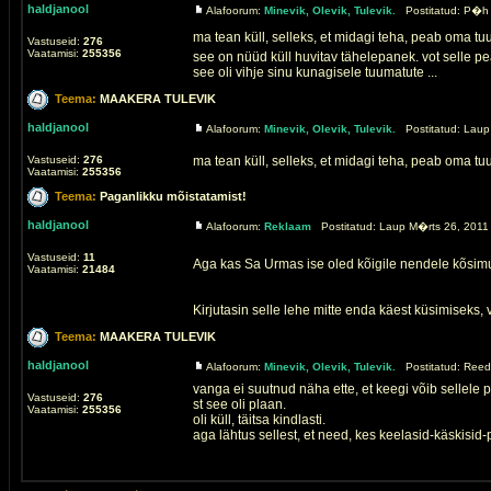
haldjanool
Alafoorum:
Minevik, Olevik, Tulevik.
Postitatud: P�h 
ma tean küll, selleks, et midagi teha, peab oma tu
Vastuseid:
276
Vaatamisi:
255356
see on nüüd küll huvitav tähelepanek. vot selle pe
see oli vihje sinu kunagisele tuumatute ...
Teema:
MAAKERA TULEVIK
haldjanool
Alafoorum:
Minevik, Olevik, Tulevik.
Postitatud: Laup
Vastuseid:
276
ma tean küll, selleks, et midagi teha, peab oma tu
Vaatamisi:
255356
Teema:
Paganlikku mõistatamist!
haldjanool
Alafoorum:
Reklaam
Postitatud: Laup M�rts 26, 2011 
Vastuseid:
11
Aga kas Sa Urmas ise oled kõigile nendele kõsimu
Vaatamisi:
21484
Kirjutasin selle lehe mitte enda käest küsimiseks, v
Teema:
MAAKERA TULEVIK
haldjanool
Alafoorum:
Minevik, Olevik, Tulevik.
Postitatud: Reed
vanga ei suutnud näha ette, et keegi võib sellele 
Vastuseid:
276
st see oli plaan.
Vaatamisi:
255356
oli küll, täitsa kindlasti.
aga lähtus sellest, et need, kes keelasid-käskisid-p