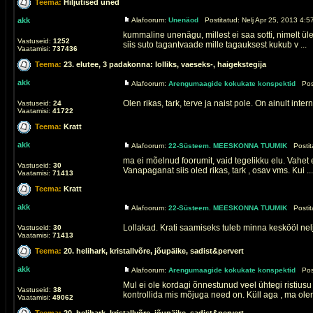
Teema:
Hiljutised uned
akk
Alafoorum:
Unenäod
Postitatud: Nelj Apr 25, 2013 4:5
kummaline unenägu, millest ei saa sotti, nimelt üle
Vastuseid:
1252
siis suto tagantvaade mille tagauksest kukub v ...
Vaatamisi:
737436
Teema:
23. elutee, 3 padakonna: lolliks, vaeseks-, haigekstegija
akk
Alafoorum:
Arengumaagide kokukate konspektid
Post
Olen rikas, tark, terve ja naist pole. On ainult int
Vastuseid:
24
Vaatamisi:
41722
Teema:
Kratt
akk
Alafoorum:
22-Süsteem. MEESKONNA TUUMIK
Postita
ma ei mõelnud foorumit, vaid tegelikku elu. Vahet e
Vastuseid:
30
Vanapaganat siis oled rikas, tark , osav vms. Kui ...
Vaatamisi:
71413
Teema:
Kratt
akk
Alafoorum:
22-Süsteem. MEESKONNA TUUMIK
Postita
Lollakad. Krati saamiseks tuleb minna keskööl nel
Vastuseid:
30
Vaatamisi:
71413
Teema:
20. helihark, kristallvõre, jõupäike, sadist&pervert
akk
Alafoorum:
Arengumaagide kokukate konspektid
Post
Mul ei ole kordagi õnnestunud veel ühtegi ristiusu
Vastuseid:
38
kontrollida mis mõjuga need on. Küll aga , ma olen 
Vaatamisi:
49062
Teema:
20. helihark, kristallvõre, jõupäike, sadist&pervert