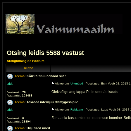
Otsing leidis 5588 vastust
Arengumaagide Foorum
Autor
Teema:
Kõik Putini unenäod siia !
akk
Alafoorum:
Unenäod
Postitatud: Esm Veeb 02, 2015 1
Oleks õige aeg tappa Putin unenäo kaudu.
Vastuseid:
78
Vaatamisi:
103488
Teema:
Tokroda intervjuu Ohmygossipile
akk
Alafoorum:
Reklaam
Postitatud: Laup Veeb 08, 2014 
Fantaasia kasutamine on reaalsuse loomine. Selle
Vastuseid:
8
Vaatamisi:
29894
Teema:
Hiljutised uned