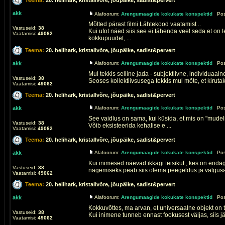
akk
Alafoorum:
Arengumaagide kokukate konspektid
Post
Mõtted pärast filmi Lähtekood vaatamist ..
Vastuseid:
38
Kui ufot näed siis see ei tähenda veel seda et on
Vaatamisi:
49062
kokkupuudet, ...
Teema:
20. helihark, kristallvõre, jõupäike, sadist&pervert
akk
Alafoorum:
Arengumaagide kokukate konspektid
Post
Mul tekkis selline jada - subjektiivne, individuaalne
Vastuseid:
38
Seoses kollektiivsusega tekkis mul mõte, et kirutak
Vaatamisi:
49062
Teema:
20. helihark, kristallvõre, jõupäike, sadist&pervert
akk
Alafoorum:
Arengumaagide kokukate konspektid
Post
See vaidlus on sama, kui küsida, et mis on "mudeli"
Vastuseid:
38
Võib eksisteerida kehalise e ...
Vaatamisi:
49062
Teema:
20. helihark, kristallvõre, jõupäike, sadist&pervert
akk
Alafoorum:
Arengumaagide kokukate konspektid
Post
Kui inimesed näevad ikkagi teisikut , kes on endaga
Vastuseid:
38
nägemiseks peab siis olema peegeldus ja valgusall
Vaatamisi:
49062
Teema:
20. helihark, kristallvõre, jõupäike, sadist&pervert
akk
Alafoorum:
Arengumaagide kokukate konspektid
Post
Kokkuvõttes, ma arvan, et universaalne objekt on te
Vastuseid:
38
Kui inimene tunneb ennast fookusest väljas, siis järe
Vaatamisi:
49062