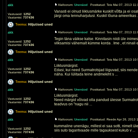
akk
Alafoorum:
Unenäod
Postitatud: Teis Mai 07, 2013 11:
Vanasti ei olnud liiklusmärke kuskilt võtta ja ei o
Vastuseid:
1252
järgi oma lennuharjutusi. Kuskil lõuna-ameerikas .
Vaatamisi:
737436
Teema:
Hiljutised uned
akk
Alafoorum:
Unenäod
Postitatud: Teis Mai 07, 2013 11:
Tegin täna väikse katse. Kinnitasin niidi üle ini
Vastuseid:
1252
vilksamisi vähemalt kümme korda . Ime , et ninali ei
Vaatamisi:
737436
Teema:
Hiljutised uned
akk
Alafoorum:
Unenäod
Postitatud: Teis Mai 07, 2013 10
Liiklusmärgist.
Vastuseid:
1252
Edasi, kui need Surmatrotsjad liiguvad, siis nende
Vaatamisi:
737436
näha. Kui lülitada teine andmekiht s ...
Teema:
Hiljutised uned
akk
Alafoorum:
Unenäod
Postitatud: Teis Mai 07, 2013 10
Liiklusmärgist.
Vastuseid:
1252
Need märgid võivad olla pandud ülesse Surmatrotsi
Vaatamisi:
737436
teadvus on "nagu nii ...
Teema:
Hiljutised uned
akk
Alafoorum:
Unenäod
Postitatud: Reede Apr 26, 2013 1
kummaline unenägu, millest ei saa sotti, nimelt üle
Vastuseid:
1252
siis suto tagantvaade mille tagauksest kukub v ...
Vaatamisi:
737436