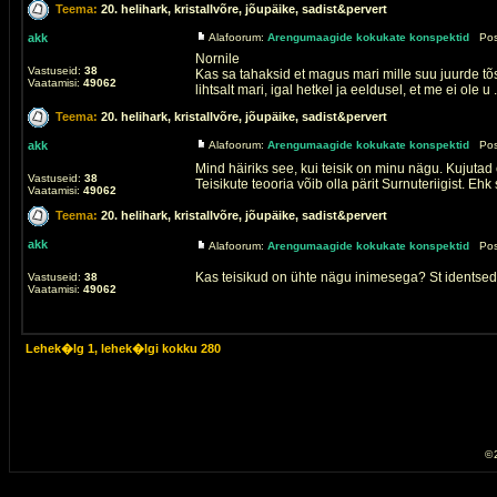
Teema:
20. helihark, kristallvõre, jõupäike, sadist&pervert
akk
Alafoorum:
Arengumaagide kokukate konspektid
Post
Nornile
Vastuseid:
38
Kas sa tahaksid et magus mari mille suu juurde t
Vaatamisi:
49062
lihtsalt mari, igal hetkel ja eeldusel, et me ei ole u .
Teema:
20. helihark, kristallvõre, jõupäike, sadist&pervert
akk
Alafoorum:
Arengumaagide kokukate konspektid
Post
Mind häiriks see, kui teisik on minu nägu. Kujutad 
Vastuseid:
38
Teisikute teooria võib olla pärit Surnuteriigist. Ehk 
Vaatamisi:
49062
Teema:
20. helihark, kristallvõre, jõupäike, sadist&pervert
akk
Alafoorum:
Arengumaagide kokukate konspektid
Post
Kas teisikud on ühte nägu inimesega? St identsed. 
Vastuseid:
38
Vaatamisi:
49062
Lehek�lg
1
, lehek�lgi kokku
280
© 