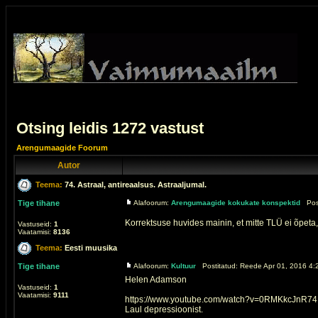
Otsing leidis 1272 vastust
Arengumaagide Foorum
Autor
Teema:
74. Astraal, antireaalsus. Astraaljumal.
Tige tihane
Alafoorum:
Arengumaagide kokukate konspektid
Posti
Korrektsuse huvides mainin, et mitte TLÜ ei õpeta,
Vastuseid:
1
Vaatamisi:
8136
Teema:
Eesti muusika
Tige tihane
Alafoorum:
Kultuur
Postitatud: Reede Apr 01, 2016 4:
Helen Adamson
Vastuseid:
1
Vaatamisi:
9111
https://www.youtube.com/watch?v=0RMKkcJnR74
Laul depressioonist.