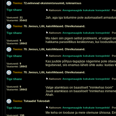
Teema:
72.eelnevad eksistentsruumid, tolerantsus
Tige tihane
Alafoorum:
Arengumaagide kokukate konspektid
Post
Jah, aga iga toitumine pole automaatselt armastus.
Vastuseid:
21
Vaatamisi:
35442
Teema:
70. Jeesus, Lilit, katoliiklased. Olevikutasand.
Tige tihane
Alafoorum:
Arengumaagide kokukate konspektid
Post
Ma näen siin pigem sellist probleemi, et valged 
Vastuseid:
9
hakkama parasiitlikus keskkonnas, kui looduslikus. S
Vaatamisi:
18842
Teema:
70. Jeesus, Lilit, katoliiklased. Olevikutasand.
Tige tihane
Alafoorum:
Arengumaagide kokukate konspektid
Post
Kas juutide põhjus-tagajärje nägemine pole otsesel
Vastuseid:
9
tegutsevad, siis enamus läheb ühte auku: kuidas tei
Vaatamisi:
18842
Teema:
70. Jeesus, Lilit, katoliiklased. Olevikutasand.
Tige tihane
Alafoorum:
Arengumaagide kokukate konspektid
Post
Vastuseid:
9
Valge alamklass on baasiliselt "inimkehas loom"
Vaatamisi:
18842
Juudi alamklass on baasiliselt "inimkehas inimene
Ahah.
Teema:
Tsitaadid Tokrodalt
Tige tihane
Alafoorum:
Arengumaagide kokukate konspektid
Post
Me keha on looduse ja meie olemuse ühisosa. Emo
Vastuseid:
199