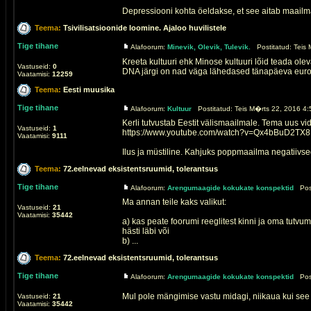
Depressiooni kohta öeldakse, et see aitab maailma
Teema:
Tsivilisatsioonide loomine. Ajaloo huvilistele
Tige tihane
Alafoorum:
Minevik, Olevik, Tulevik.
Postitatud: Teis 
Kreeta kultuuri ehk Minose kultuuri lõid teada olev
Vastuseid:
0
DNA järgi on nad väga lähedased tänapäeva euroo
Vaatamisi:
12259
Teema:
Eesti muusika
Tige tihane
Alafoorum:
Kultuur
Postitatud: Teis M�rts 22, 2016 4:
Kerli tutvustab Eestit välismaailmale. Tema uus vi
Vastuseid:
1
https://www.youtube.com/watch?v=Qx4bBuD2TX8
Vaatamisi:
9111
Ilus ja müstiline. Kahjuks poppmaailma negatiivsed 
Teema:
72.eelnevad eksistentsruumid, tolerantsus
Tige tihane
Alafoorum:
Arengumaagide kokukate konspektid
Post
Ma annan teile kaks valikut:
Vastuseid:
21
Vaatamisi:
35442
a) kas peate foorumi reeglitest kinni ja oma tutvu
hästi läbi või
b) ...
Teema:
72.eelnevad eksistentsruumid, tolerantsus
Tige tihane
Alafoorum:
Arengumaagide kokukate konspektid
Post
Mul pole mängimise vastu midagi, niikaua kui see
Vastuseid:
21
Vaatamisi:
35442