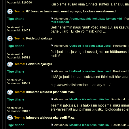
Vaatamisi:
210506
Kui oleme ausad oma tunnete suhtes ja analüüsime
Teema:
67.Jeesuse traali-vaali, must egregor, looduse meeskonnad
Tige tihane
Alafoorum:
Arengumaagide kokukate konspektid
Post
meeskonnad
Selline termin nagu "juut" võeti alles 18. saj kasut
Vastuseid:
4
Vaatamisi:
12403
pärielu järgi. Ei ole võimalik kindl ...
Teema:
Peidetud ajalugu
Tige tihane
Alafoorum:
Uudised ja seaduspärasused
Postitatud: 
Jutt juutidest ja valgest rassist, mis on hääbumas
Vastuseid:
2
radio/
Vaatamisi:
16531
Teema:
Peidetud ajalugu
Tige tihane
Alafoorum:
Uudised ja seaduspärasused
Postitatud: 
II MS ja juutide plaan sakslased täielikult hävitada
Vastuseid:
2
Vaatamisi:
16531
http://www.hellstormdocumentary.com/
Teema:
Inimeste ajaloost planeedil Maa.
Tige tihane
Alafoorum:
Maailma ülesehitus, füüsika
Postitatud: L
Teemal jätkates, siis hakkasin mõtlema, miks inim
Vastuseid:
8
efektiivsemalt aju toimimist (justkui bioloogilised ele
Vaatamisi:
29817
Teema:
Inimeste ajaloost planeedil Maa.
Tige tihane
Alafoorum:
Maailma ülesehitus, füüsika
Postitatud: L