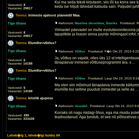
Kui ma seda teksti kirjutasin, siis lõi ka korra se
Vastuseid:
8
keda ise hiljuti lähedalt katsuda sain. Paljudel juhtu
Vaatamisi:
29817
Teema:
Inimeste ajaloost planeedil Maa.
Tige tihane
Alafoorum:
Maailma ülesehitus, füüsika
Postitatud: R
Viimastel päevadel on mulle evolutsiooniteooria 
Vastuseid:
8
tajupiltide ja lisasin sinna juurde mõningast infot, m
Vaatamisi:
29817
Teema:
Elum6te=v6itlus?
Tige tihane
Alafoorum:
Võitlus
Postitatud: P�h Okt 25, 2015 6:22
Ja, võitlus on vajalik, olles üks 12-st intelligent
Vastuseid:
6
tänapäeval inimesel võitluseprogrammi ära, s ...
Vaatamisi:
14188
Teema:
Elum6te=v6itlus?
Tige tihane
Alafoorum:
Võitlus
Postitatud: Laup Okt 24, 2015 9:24
Ma olen siin mõelnud tänapäeva inimeste käitumise 
Vastuseid:
6
elumõte kui selline puudub inimestel ja selle as ...
Vaatamisi:
14188
Teema:
kristlik ajupesu
Tige tihane
Alafoorum:
Usundid
Postitatud: Laup Okt 24, 2015 9:
Korraks oli nagu midagi õhus, ega ma muidu pol
Vastuseid:
490
teadvustanud. Aga tundub, et see nö põlisrahvas on 
Vaatamisi:
333438
Lehek�lg
1
, lehek�lgi kokku
64