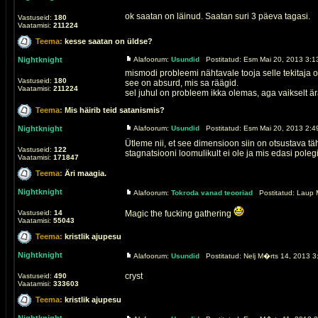
ok saatan on läinud. Saatan suri 3 päeva tagasi.
Vastuseid:
180
Vaatamisi:
211224
Teema:
kesse saatan on üldse?
Nightknight
Alafoorum:
Usundid
Postitatud: Esm Mai 20, 2013 3:1
mismodi probleemi nähtavale tooja selle tekitaja 
Vastuseid:
180
see on absurd, mis sa räägid.
Vaatamisi:
211224
sel juhul on probleem ikka olemas, aga vaikselt ära 
Teema:
Mis häirib teid satanismis?
Nightknight
Alafoorum:
Usundid
Postitatud: Esm Mai 20, 2013 2:4
Ütleme nii, et see dimensioon siin on otsustava t
Vastuseid:
122
stagnatsiooni loomulikult ei ole ja mis edasi polegi s
Vaatamisi:
171847
Teema:
Äri maagia.
Nightknight
Alafoorum:
Tokroda vanad teooriad
Postitatud: Laup 
Vastuseid:
14
Magic the fucking gathering
Vaatamisi:
55043
Teema:
kristlik ajupesu
Nightknight
Alafoorum:
Usundid
Postitatud: Nelj M�rts 14, 2013 3
cryst
Vastuseid:
490
Vaatamisi:
333603
Teema:
kristlik ajupesu