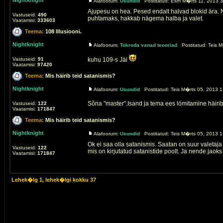
Nightknight
Alafoorum:
Usundid
Postitatud: Esm M�rts 11, 2013 3
Ajupesu on hea. Pesed endalt halvad blokid ära. 
Vastuseid:
490
puhtamaks, hakkab nägema halba ja valet.
Vaatamisi:
333603
Teema:
108 Illusiooni.
Nightknight
Alafoorum:
Tokroda vanad teooriad
Postitatud: Teis M
Vastuseid:
91
kuhu 109-s Jäi
Vaatamisi:
97420
Teema:
Mis häirib teid satanismis?
Nightknight
Alafoorum:
Usundid
Postitatud: Teis M�rts 05, 2013 1
Sõna "master".Isand ja tema ees lömitamine häirib
Vastuseid:
122
Vaatamisi:
171847
Teema:
Mis häirib teid satanismis?
Nightknight
Alafoorum:
Usundid
Postitatud: Teis M�rts 05, 2013 1
Ok ei saa olla satanismis. Saatan on suur valetaj
Vastuseid:
122
mis on kirjutatud satanistide poolt. Ja nende jaoks 
Vaatamisi:
171847
Lehek�lg
1
, lehek�lgi kokku
37