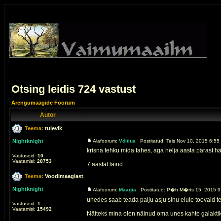
Otsing leidis 724 vastust
Arengumaagide Foorum
Autor
Teema:
tulevik
Nightknight
Alafoorum:
Võitlus
Postitatud: Teis Nov 10, 2015 6:55
krisna tehku mida tahes, aga nelja aasta pärast hä
Vastuseid:
10
Vaatamisi:
28753
7 aastat läind
Teema:
Voodimaagiast
Nightknight
Alafoorum:
Maagia
Postitatud: P�h M�rts 15, 2015 9
unedes saab teada palju asju sinu elule toovaid te
Vastuseid:
1
Vaatamisi:
15492
Näiteks mina olen näinud oma unes kahte galaktikat.