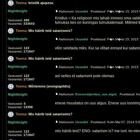
Teema:
kristlik ajupesu
Nightknight
Alafoorum:
Usundid
Postitatud: P�h M�rts 15, 2015 
Kristlus = Ka religioon mis tahab inimesi oma val
Vastuseid:
490
tulnukas kes on kuningas tulnukatemaal. Mitmed tu
Vaatamisi:
333603
Teema:
Mis häirib teid satanismis?
Nightknight
Alafoorum:
Usundid
Postitatud: P�h M�rts 15, 2015 
v6in seletada miks. Kui sa v6tad ennast kui satani
Vastuseid:
122
Vaatamisi:
171847
Teema:
Mis häirib teid satanismis?
Nightknight
Alafoorum:
Usundid
Postitatud: P�h M�rts 15, 2015 
asi selles et satanismi pole olemas.
Vastuseid:
122
Vaatamisi:
171847
Teema:
Mõtlemine (energiapildis)
Nightknight
Alafoorum:
Eneseväljendus, uus algus
Postitatud: Ko
enese muudatus on uus algus. Enese uus loomin
Vastuseid:
5
Vaatamisi:
13398
Teema:
Mis häirib teid satanismis?
Nightknight
Alafoorum:
Usundid
Postitatud: Kolm Mai 07, 2014 5:
mis häirib teid? ENG- satanism is? me isnt. im min
Vastuseid:
122
Vaatamisi:
171847