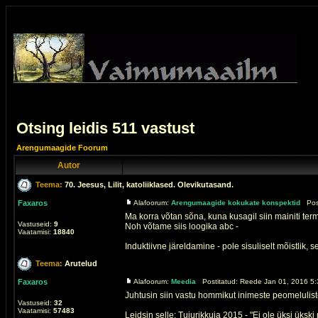
Otsing leidis 511 vastust
Arengumaagide Foorum
Autor
Teema:
70. Jeesus, Lilit, katoliiklased. Olevikutasand.
Faxaros
Alafoorum:
Arengumaagide kokukate konspektid
Post
Ma korra võtan sõna, kuna kusagil siin mainiti term
Vastuseid:
9
Noh võtame siis loogika abc -
Vaatamisi:
18840
Induktiivne järeldamine - pole sisuliselt mõistlik, s
Teema:
Arutelud
Faxaros
Alafoorum:
Meedia
Postitatud: Reede Jan 01, 2016 5:
Juhtusin siin vastu hommikut inimeste peomelulis
Vastuseid:
32
Vaatamisi:
57483
Leidsin selle: Tujurikkuja 2015 - "Ei ole üksi ükski