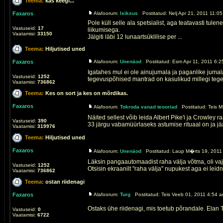
Teema:
kas keegi...
Faxaros
Alafoorum:
Isiksus
Postitatud: Nelj Apr 21, 2011 11:0
Pole küll selle ala spetsialist, aga teatavasti tul
Vastuseid:
17
liikumisega.
Vaatamisi:
33150
Jälgiti läbi 12 lunaartsüklilise per ...
Teema:
Hiljutised uned
Faxaros
Alafoorum:
Unenäod
Postitatud: Esm Apr 11, 2011 6:2
Igatahes mul ei ole ainujumala ja paganlike jumal
Vastuseid:
1252
tegevuspõhised mantrad on kasulikud millegi tegem
Vaatamisi:
736862
Teema:
Kes on sort ja kes on mõrdikas.
Faxaros
Alafoorum:
Tokroda vanad teooriad
Postitatud: Teis M
Näited sellest võib leida Albert Pike'i ja Crowle
Vastuseid:
390
33 järgu vabamüürlaseks astumise rituaal on ja jää
Vaatamisi:
319976
Teema:
Hiljutised uned
Faxaros
Alafoorum:
Unenäod
Postitatud: Laup M�rts 19, 2011 
Läksin pangaautomaadist raha välja võtma, oli vaj
Vastuseid:
1252
Otsisin ekraanilt "raha välja" nupukest aga ei leidn
Vaatamisi:
736862
Teema:
ostan riidenagi
Faxaros
Alafoorum:
Turg
Postitatud: Teis Veeb 01, 2011 4:54 a
Ostaks ühe riidenagi, mis toetub põrandale. Elan T
Vastuseid:
0
Vaatamisi:
6722