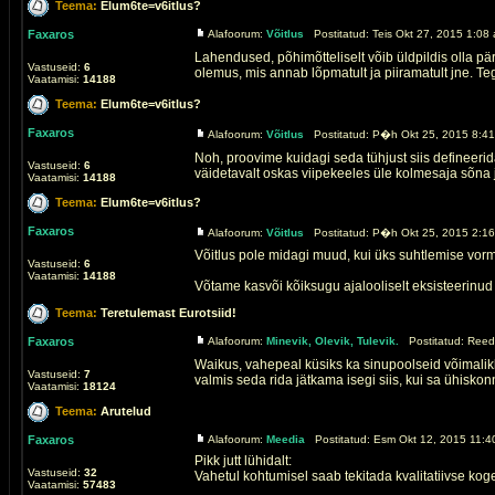
Teema:
Elum6te=v6itlus?
Faxaros
Alafoorum:
Võitlus
Postitatud: Teis Okt 27, 2015 1:08
Lahendused, põhimõtteliselt võib üldpildis olla pä
Vastuseid:
6
olemus, mis annab lõpmatult ja piiramatult jne. Teg 
Vaatamisi:
14188
Teema:
Elum6te=v6itlus?
Faxaros
Alafoorum:
Võitlus
Postitatud: P�h Okt 25, 2015 8:41
Noh, proovime kuidagi seda tühjust siis defineer
Vastuseid:
6
väidetavalt oskas viipekeeles üle kolmesaja sõna ja
Vaatamisi:
14188
Teema:
Elum6te=v6itlus?
Faxaros
Alafoorum:
Võitlus
Postitatud: P�h Okt 25, 2015 2:16
Võitlus pole midagi muud, kui üks suhtlemise vorm
Vastuseid:
6
Vaatamisi:
14188
Võtame kasvõi kõiksugu ajalooliselt eksisteerinud
Teema:
Teretulemast Eurotsiid!
Faxaros
Alafoorum:
Minevik, Olevik, Tulevik.
Postitatud: Reed
Waikus, vahepeal küsiks ka sinupoolseid võimalik
Vastuseid:
7
valmis seda rida jätkama isegi siis, kui sa ühiskonn
Vaatamisi:
18124
Teema:
Arutelud
Faxaros
Alafoorum:
Meedia
Postitatud: Esm Okt 12, 2015 11:4
Pikk jutt lühidalt:
Vastuseid:
32
Vahetul kohtumisel saab tekitada kvalitatiivse k
Vaatamisi:
57483