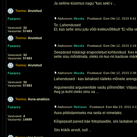
Ja selline küsimus nagu "kas sekt v ...
Teema:
Arutelud
Faxaros
Alafoorum:
Meedia
Postitatud: Esm Okt 12, 2015 8:41
To: Lahendused
Vastuseid:
32
Et, kas selle sinu jutu võib kokkuvõtlikult "Ei võta 
Vaatamisi:
57483
Teema:
Arutelud
Faxaros
Alafoorum:
Meedia
Postitatud: Esm Okt 12, 2015 2:19
Seepärast määragi erapooletud kohtunikud. Kes ko
Vastuseid:
32
selle sisu mõistmata, oleks nii-kui-nii kaotuse märk.
Vaatamisi:
57483
Teema:
Arutelud
Faxaros
Alafoorum:
Meedia
Postitatud: Esm Okt 12, 2015 2:36
Lahendused - kas tahaksid näiteks mõnele arengum
Vastuseid:
32
Vaatamisi:
57483
Argumendid argumentide vastu põhimõttel. Väljasp
Aeg ja koht oleks sinu va ...
Teema:
Aura-analüüs
Faxaros
Alafoorum:
Reklaam
Postitatud: Esm Mai 23, 2011 4:1
Aura pildistamiseks ma seda ei nimetaks.
Vastuseid:
4
Vaatamisi:
14685
Kõigepealt paned käe fotoplaadile, siis lastakse v
Siis trükib arvuti, sull ...