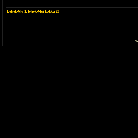
Lehek�lg
1
, lehek�lgi kokku
26
© 