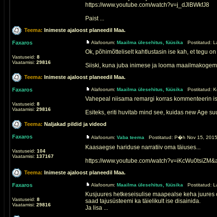
https://www.youtube.com/watch?v=j_dJlBWkfJ8
Paist ...
Teema:
Inimeste ajaloost planeedil Maa.
Faxaros
Alafoorum:
Maailma ülesehitus, füüsika
Postitatud: L
Ok, põhimõtteliselt kahtlustasin ise kah, et tegu 
Vastuseid:
8
Vaatamisi:
29816
Siiski, kuna juba inimese ja looma maailmakogemus
Teema:
Inimeste ajaloost planeedil Maa.
Faxaros
Alafoorum:
Maailma ülesehitus, füüsika
Postitatud: K
Vahepeal niisama remargi korras kommenteerin isi
Vastuseid:
8
Vaatamisi:
29816
Esiteks, eriti huvitab mind see, kuidas new Age suu
Teema:
Naljakad pildid ja videod
Faxaros
Alafoorum:
Vaba teema
Postitatud: P�h Nov 15, 2015
Kaasaegse hariduse narratiiv oma täiuses...
Vastuseid:
104
Vaatamisi:
137167
https://www.youtube.com/watch?v=iKcWu0tsiZM&
Teema:
Inimeste ajaloost planeedil Maa.
Faxaros
Alafoorum:
Maailma ülesehitus, füüsika
Postitatud: L
Kusjuures hetkeseisulise maapealse keha juures on
Vastuseid:
8
saad tajusüsteemi ka täielikult ise disainida.
Vaatamisi:
29816
Ja lisa ...