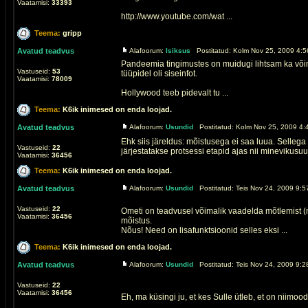
Vaatamisi:
33393
http://www.youtube.com/wat ...
Teema:
gripp
Avatud teadvus
Alafoorum:
Isiksus
Postitatud: Kolm Nov 25, 2009 4:5
Pandeemia tingimustes on muidugi lihtsam ka võimu 
Vastuseid:
53
tüüpidel oli siseinfot.
Vaatamisi:
78009
Hollywood teeb pidevalt tu ...
Teema:
K6ik inimesed on enda loojad.
Avatud teadvus
Alafoorum:
Usundid
Postitatud: Kolm Nov 25, 2009 4:
Ehk siis järeldus: mõistusega ei saa luua. Sellega 
Vastuseid:
22
järjestatakse protsessi etapid ajas nii minevikusuun
Vaatamisi:
36456
Teema:
K6ik inimesed on enda loojad.
Avatud teadvus
Alafoorum:
Usundid
Postitatud: Teis Nov 24, 2009 9:5
Vastuseid:
22
Ometi on teadvusel võimalik vaadelda mõtlemist (m
Vaatamisi:
36456
mõistus.
Nõus! Need on lisafunktsioonid selles eksi ...
Teema:
K6ik inimesed on enda loojad.
Avatud teadvus
Alafoorum:
Usundid
Postitatud: Teis Nov 24, 2009 9:2
Vastuseid:
22
Vaatamisi:
36456
Eh, ma küsingi ju, et kes Sulle ütleb, et on niimoo