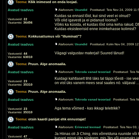
Teema:
K6ik inimesed on enda loojad.
Avatud teadvus
Alafoorum:
Usundid
Postitatud: Teis Nov 24, 2009 11:
Kuidas sa ennast lõid, kui sind veel ei olnud?
Vastuseid:
22
Või olid igavesti ja ei pidanud looma?
Vaatamisi:
36456
Võiks ka küsida, et kuidas lõid oma keha rakud, 
Kuidas eksisteerisid enne inimkehasse kolimist?
Teema:
Kokkusattumus või "illuminati"?
Avatud teadvus
Alafoorum:
Usundid
Postitatud: Kolm Nov 04, 2009 12
Vägagi valgustav materjal! Suured tänud!
Vastuseid:
44
Vaatamisi:
63010
Teema:
Pruun. Alge anomaalia.
Avatud teadvus
Alafoorum:
Tokroda vanad teooriad
Postitatud: Teis N
Kuidagi kahtlaselt tihti läks tal täppi tõesti - is
Vastuseid:
23
on vist üks vanem mees seal saates nö. väljaval ...
Vaatamisi:
35310
Teema:
Pruun. Alge anomaalia.
Avatud teadvus
Alafoorum:
Tokroda vanad teooriad
Postitatud: Teis N
Aga tema võimed - kas ikkagi teletrikk?
Vastuseid:
23
Vaatamisi:
35310
Teema:
otsin kaardi panijat ehk ennustajat!
Avatud teadvus
Alafoorum:
Erinevad teemad
Postitatud: Teis Nov 03,
Ja Hiinas oli Ji Ching, mis võrrelduna ruunide võ
Vastuseid:
47
kunagi mingi üks süsteem, mis 3ks või enamaks ja