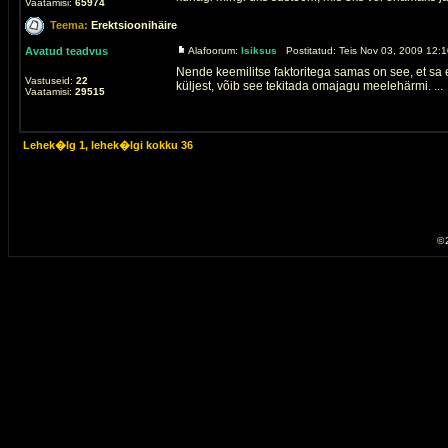
Vaatamisi:
65974
Teema:
Erektsioonihäire
Avatud teadvus
Alafoorum:
Isiksus
Postitatud: Teis Nov 03, 2009 12:1
Nende keemilitse faktoritega samas on see, et sa 
Vastuseid:
22
küljest, võib see tekitada omajagu meelehärmi. ...
Vaatamisi:
29515
Lehek�lg
1
, lehek�lgi kokku
36
© 