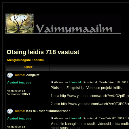
Otsing leidis 718 vastust
Arengumaagide Foorum
Autor
Teema:
Zeitgeist
Avatud teadvus
Alafoorum:
Usundid
Postitatud: Reede Veeb 18, 2011 
Päris hea Zeitgeist-i ja Veenuse projekti kriitika:
Vastuseid:
15
Vaatamisi:
30071
1.osa http://www.youtube.com/watch?v=UO2pfR_w
2. osa http://www.youtube.com/watch?v=9E3B0Zc
Teema:
Kas te usute "illuminati"sse?
Avatud teadvus
Alafoorum:
Usundid
Postitatud: Esm Dets 07, 2009 1:
Vaatasin kunagi neid muusikavideosid, mida mulle 
Vastuseid:
15
mingi seos nagu on.