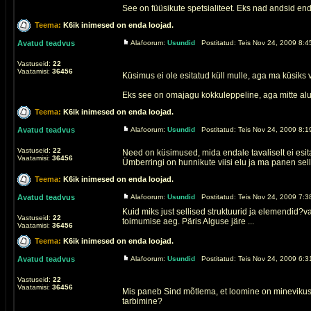
See on füüsikute spetsialiteet. Eks nad andsid enda
Teema:
K6ik inimesed on enda loojad.
Avatud teadvus
Alafoorum:
Usundid
Postitatud: Teis Nov 24, 2009 8:4
Vastuseid:
22
Vaatamisi:
36456
Küsimus ei ole esitatud küll mulle, aga ma küsiks va
Eks see on omajagu kokkuleppeline, aga mitte alus
Teema:
K6ik inimesed on enda loojad.
Avatud teadvus
Alafoorum:
Usundid
Postitatud: Teis Nov 24, 2009 8:1
Vastuseid:
22
Need on küsimused, mida endale tavaliselt ei esita
Vaatamisi:
36456
Ümberringi on hunnikute viisi elu ja ma panen sell
Teema:
K6ik inimesed on enda loojad.
Avatud teadvus
Alafoorum:
Usundid
Postitatud: Teis Nov 24, 2009 7:3
Kuid miks just sellised struktuurid ja elemendid?
Vastuseid:
22
toimumise aeg. Päris Alguse järe ...
Vaatamisi:
36456
Teema:
K6ik inimesed on enda loojad.
Avatud teadvus
Alafoorum:
Usundid
Postitatud: Teis Nov 24, 2009 6:3
Vastuseid:
22
Vaatamisi:
36456
Mis paneb Sind mõtlema, et loomine on minevikus 
tarbimine?