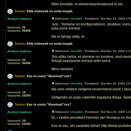
Mälu kinnitab, et elementaarstruktuurid ei ole ...
Teema:
K6ik inimesed on enda loojad.
Avatud teadvus
Alafoorum:
Usundid
Postitatud: Teis Nov 24, 2009 3:5
Just - "Inimene on konfiguratsioon, struktuur, vor
Vastuseid:
22
juba enne inimest.
Vaatamisi:
36456
Ma ei tahagi väita, et ...
Teema:
K6ik inimesed on enda loojad.
Avatud teadvus
Alafoorum:
Usundid
Postitatud: Teis Nov 24, 2009 2:3
Siis võiks öelda, et olemine on loomine, sest ole
Vastuseid:
22
lihtsalt avastasime ennast selle seest.
Vaatamisi:
36456
Minu meelest ...
Teema:
Kas te usute "illuminati"sse?
Avatud teadvus
Alafoorum:
Usundid
Postitatud: Teis Nov 24, 2009 12:
Ma olen rohkem zeitgeist movenmenti poolt. Liitus
Vastuseid:
15
Vaatamisi:
33393
Zeitgeistis on palju valeinfot segatuna tõega. Sell
Teema:
Kas te usute "illuminati"sse?
Avatud teadvus
Alafoorum:
Usundid
Postitatud: Teis Nov 24, 2009 12:
EL-i vastne president Herman van Rompuy on illum
Vastuseid:
15
Vaatamisi:
33393
Kes ei usu, siis vaadake kõnet: http://www.youtu