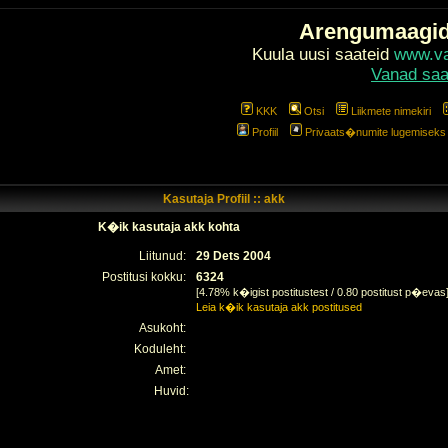
Arengumaagi
Kuula uusi saateid
www.val
Vanad saa
KKK
Otsi
Liikmete nimekiri
Profiil
Privaats�numite lugemiseks l
Kasutaja Profiil :: akk
K�ik kasutaja akk kohta
Liitunud:
29 Dets 2004
Postitusi kokku:
6324
[4.78% k�igist postitustest / 0.80 postitust p�evas
Leia k�ik kasutaja akk postitused
Asukoht:
Koduleht:
Amet:
Huvid: