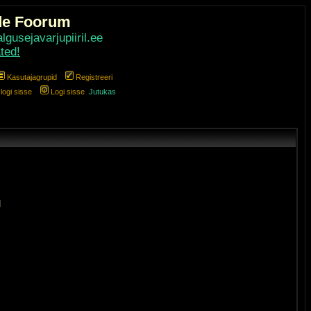
de Foorum
gusejavarjupiiril.ee
ted!
Kasutajagrupid
Registreeri
ogi sisse
Logi sisse
Jutukas
]