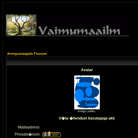
Arengumaagide Foorum
Avatar
Indigo päike.
V�ta �hendust kasutajaga akk
Mailiaadress:
Privaats�num: