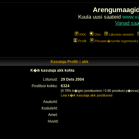
Arengumaagi
Kuula uusi saateid
www.val
Vanad saa
KKK
Otsi
Liikmete nimekiri
Profiil
Privaats�numite lugemiseks l
Kasutaja Profiil :: akk
K�ik kasutaja akk kohta
Liitunud:
29 Dets 2004
Postitusi kokku:
6324
[4.78% k�igist postitustest / 0.80 postitust p�evas
Leia k�ik kasutaja akk postitused
Asukoht:
Koduleht:
Amet:
Huvid: