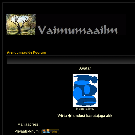
Arengumaagide Foorum
Avatar
Indigo päike.
V�ta �hendust kasutajaga akk
Mailiaadress:
Privaats�num: