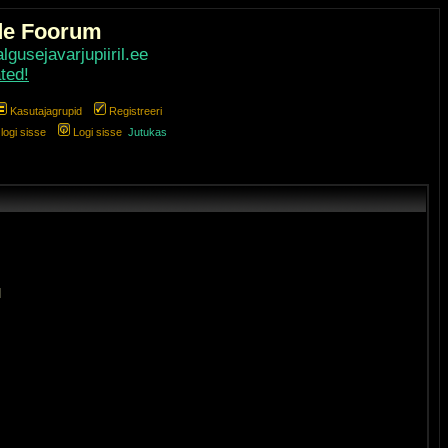
de Foorum
gusejavarjupiiril.ee
ted!
Kasutajagrupid
Registreeri
ogi sisse
Logi sisse
Jutukas
]