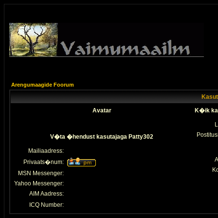
Arengumaagide Foorum
Kasuta
Avatar
K�ik ka
L
Postitus
V�ta �hendust kasutajaga Patty302
Mailiaadress:
A
Privaats�num:
K
MSN Messenger:
Yahoo Messenger:
AIM Aadress:
ICQ Number: