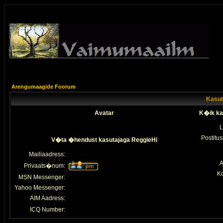
Arengumaagide Foorum
Kasuta
Avatar
K�ik ka
L
Postitus
V�ta �hendust kasutajaga ReggieHi
Mailiaadress:
A
Privaats�num:
K
MSN Messenger:
Yahoo Messenger:
AIM Aadress:
ICQ Number: