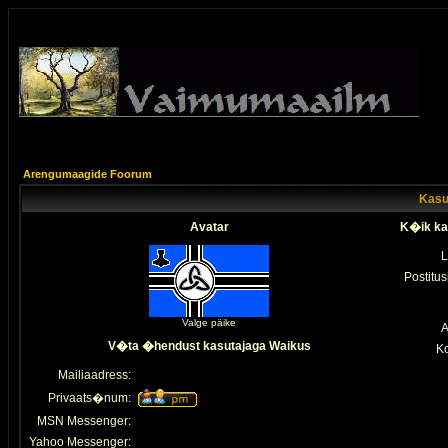
Arengumaagide Foorum
Kasut
Avatar
K�ik ka
L
Postitus
Valge päike
A
V�ta �hendust kasutajaga Waikus
K
Mailiaadress:
Privaats�num:
MSN Messenger:
Yahoo Messenger: