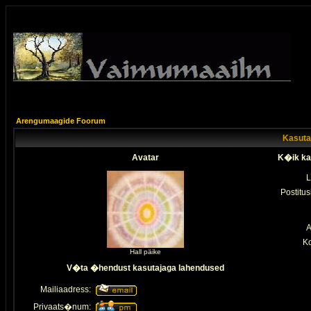
Arengumaagide Foorum
Kasutaj
Avatar
K�ik ka
L
Postitus
A
K
Hall päike
V�ta �hendust kasutajaga lahendused
Mailiaadress:
Privaats�num: