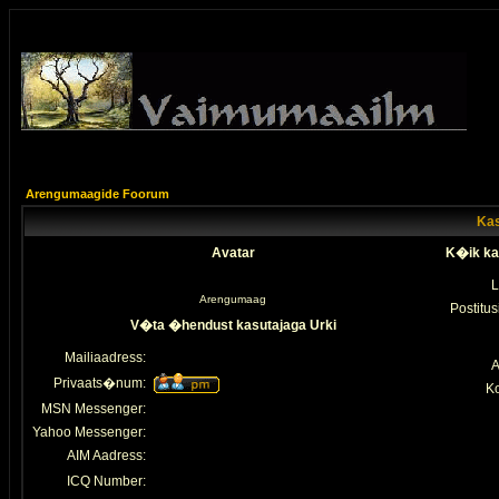
Arengumaagide Foorum
Kas
Avatar
K�ik ka
L
Arengumaag
Postitus
V�ta �hendust kasutajaga Urki
Mailiaadress:
A
Privaats�num:
K
MSN Messenger:
Yahoo Messenger:
AIM Aadress:
ICQ Number: