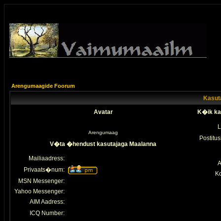
Arengumaagide Foorum
Kasuta
Avatar
K�ik ka
L
Arengumaag
Postitus
V�ta �hendust kasutajaga Maalanna
Mailiaadress:
A
Privaats�num:
K
MSN Messenger:
Yahoo Messenger:
AIM Aadress:
ICQ Number: