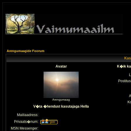
Arengumaagide Foorum
Kasu
Avatar
K�ik kas
L
Postitus
A
Arengumaag
K
V�ta �hendust kasutajaga Hella
Mailiaadress:
Privaats�num:
MSN Messenger: