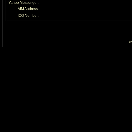
Yahoo Messenger:
AIM Aadress:
ICQ Number:
© 