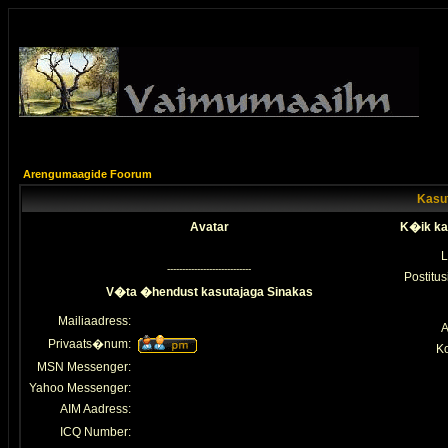
Arengumaagide Foorum
Kasut
Avatar
K�ik ka
L
----------------------------
Postitus
V�ta �hendust kasutajaga Sinakas
Mailiaadress:
A
Privaats�num:
K
MSN Messenger:
Yahoo Messenger:
AIM Aadress:
ICQ Number: