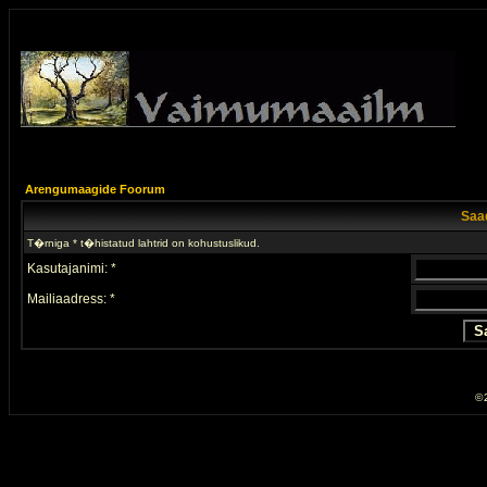
Arengumaagide Foorum
Saad
T�rniga * t�histatud lahtrid on kohustuslikud.
Kasutajanimi: *
Mailiaadress: *
© 