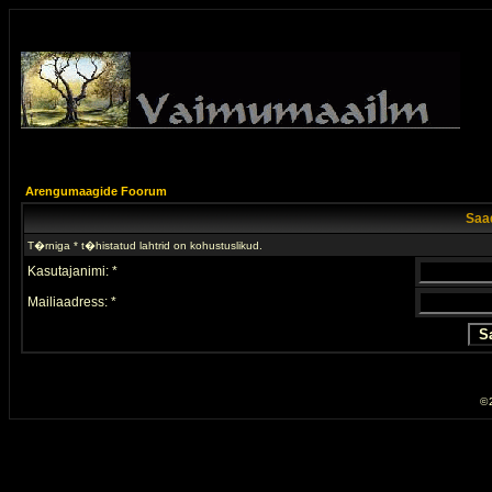
Arengumaagide Foorum
Saad
T�rniga * t�histatud lahtrid on kohustuslikud.
Kasutajanimi: *
Mailiaadress: *
© 