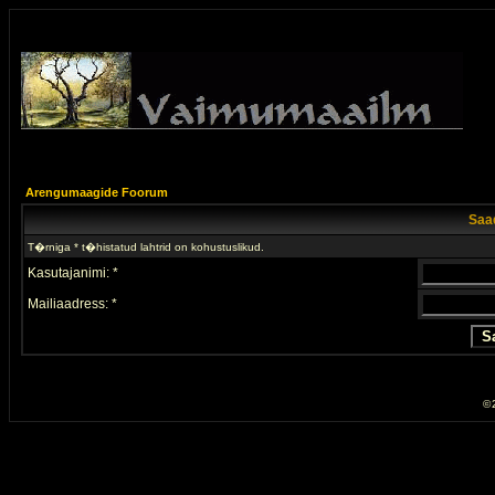
Arengumaagide Foorum
Saad
T�rniga * t�histatud lahtrid on kohustuslikud.
Kasutajanimi: *
Mailiaadress: *
© 