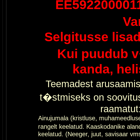
EE592200001
Va
Selgitusse lisa
Kui puudub v
kanda, hel
Teemadest arusaamis
t�stmiseks on soovitu
raamatut
Ainujumala (kristluse, muhameedlus
rangelt keelatud. Kaaskodanike al
keelatud. (Neeger, juut, savisaar vms