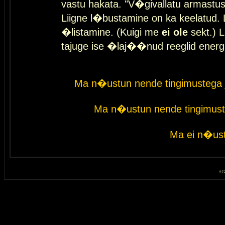
vastu hakata. "V�givallatu armastuse
Liigne l�bustamine on ka keelatud. 
�listamine. (Kuigi me
ei ole
sekt.) L
tajuge ise �laj��nud reeglid energ
Ma n�ustun nende tingimustega 
Ma n�ustun nende tingimust
Ma ei n�ust
© 