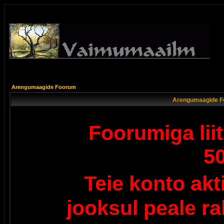
Arengumaagide Foorum
Arengumaagide F
Foorumiga lii
5
Teie konto ak
jooksul peale r