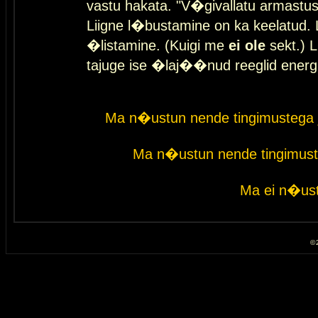
vastu hakata. "V�givallatu armastuse
Liigne l�bustamine on ka keelatud. 
�listamine. (Kuigi me
ei ole
sekt.) L
tajuge ise �laj��nud reeglid energ
Ma n�ustun nende tingimustega 
Ma n�ustun nende tingimust
Ma ei n�ust
© 