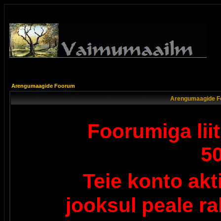
Arengumaagide Foorum
Arengumaagide F
Foorumiga lii
5
Teie konto ak
jooksul peale r