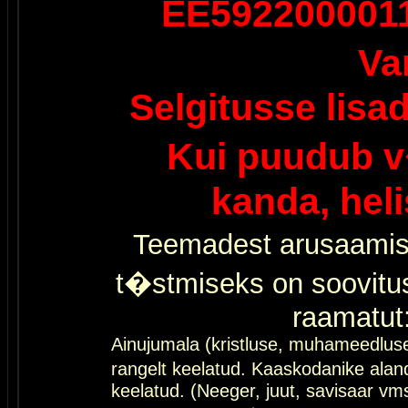
EE592200001
Va
Selgitusse lisa
Kui puudub v
kanda, hel
Teemadest arusaamis
t�stmiseks on soovitu
raamatut
Ainujumala (kristluse, muhameedlus
rangelt keelatud. Kaaskodanike al
keelatud. (Neeger, juut, savisaar vms