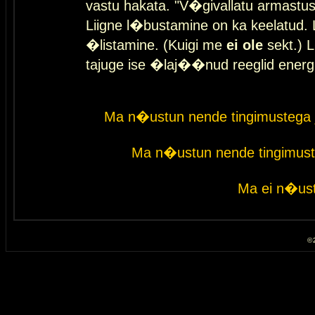
vastu hakata. "V�givallatu armastuse
Liigne l�bustamine on ka keelatud. 
�listamine. (Kuigi me
ei ole
sekt.) L
tajuge ise �laj��nud reeglid energ
Ma n�ustun nende tingimustega 
Ma n�ustun nende tingimust
Ma ei n�ust
© 