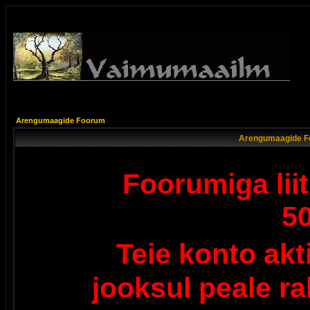
Arengumaagide Foorum
Arengumaagide F
Foorumiga lii
5
Teie konto ak
jooksul peale r