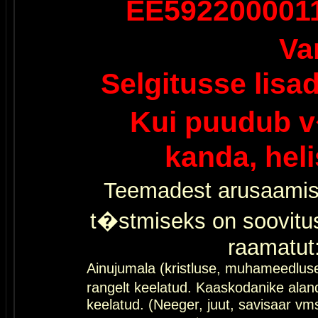
EE592200001
Va
Selgitusse lisa
Kui puudub v
kanda, hel
Teemadest arusaamis
t�stmiseks on soovitu
raamatut
Ainujumala (kristluse, muhameedlus
rangelt keelatud. Kaaskodanike al
keelatud. (Neeger, juut, savisaar vms