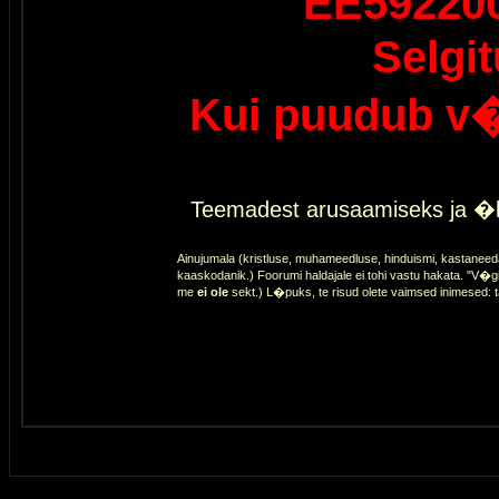
EE59220
Selgi
Kui puudub v�
Teemadest arusaamiseks ja �l
Ainujumala (kristluse, muhameedluse, hinduismi, kastaneed
kaaskodanik.) Foorumi haldajale ei tohi vastu hakata. "V�gi
me
ei ole
sekt.) L�puks, te risud olete vaimsed inimesed: 