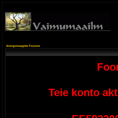
Arengumaagide Foorum
Foor
Teie konto ak