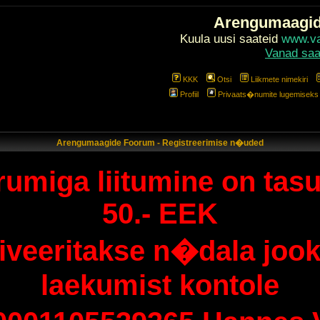
Arengumaagi
Kuula uusi saateid
www.val
Vanad saa
KKK
Otsi
Liikmete nimekiri
Profiil
Privaats�numite lugemiseks l
Arengumaagide Foorum - Registreerimise n�uded
umiga liitumine on tasu
50.- EEK
tiveeritakse n�dala jook
laekumist kontole