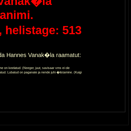
Vanak�la
animi.
helistage: 513
eda Hannes Vanak�la raamatut:
 on keelatud. (Neeger, juut, savisaar vms ei ole
atud. Lubatud on paganate ja nende juhi �listamine. (Kuigi