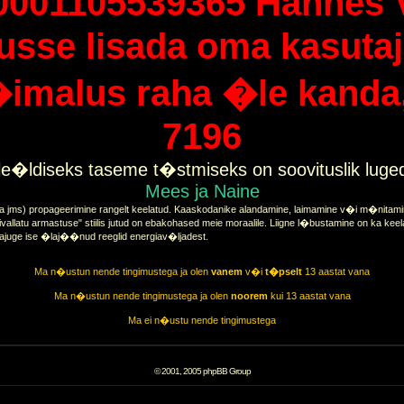
0001105539365 Hannes 
tusse lisada oma kasutaj
imalus raha �le kanda, 
7196
e�ldiseks taseme t�stmiseks on soovituslik lug
Mees ja Naine
a jms) propageerimine rangelt keelatud. Kaaskodanike alandamine, laimamine v�i m�nitamine
vallatu armastuse" stiilis jutud on ebakohased meie moraalile. Liigne l�bustamine on ka keel
tajuge ise �laj��nud reeglid energiav�ljadest.
Ma n�ustun nende tingimustega ja olen
vanem
v�i
t�pselt
13 aastat vana
Ma n�ustun nende tingimustega ja olen
noorem
kui 13 aastat vana
Ma ei n�ustu nende tingimustega
© 2001, 2005 phpBB Group