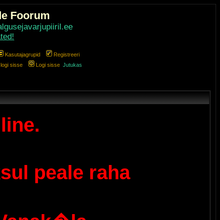
de Foorum
gusejavarjupiiril.ee
ted!
Kasutajagrupid
Registreeri
ogi sisse
Logi sisse
Jutukas
line.
sul peale raha