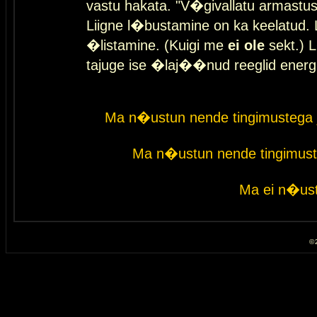
vastu hakata. "V�givallatu armastuse
Liigne l�bustamine on ka keelatud. 
�listamine. (Kuigi me
ei ole
sekt.) L
tajuge ise �laj��nud reeglid energ
Ma n�ustun nende tingimustega 
Ma n�ustun nende tingimust
Ma ei n�ust
© 