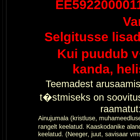
EE592200001
Va
Selgitusse lisa
Kui puudub v
kanda, hel
Teemadest arusaamis
t�stmiseks on soovitu
raamatut
Ainujumala (kristluse, muhameedlus
rangelt keelatud. Kaaskodanike al
keelatud. (Neeger, juut, savisaar vms