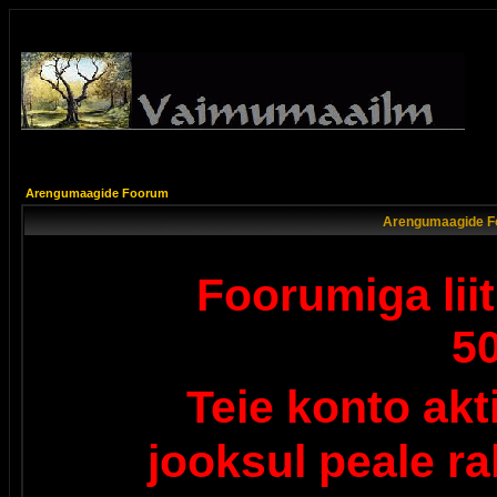
Arengumaagide Foorum
Arengumaagide F
Foorumiga lii
5
Teie konto ak
jooksul peale r