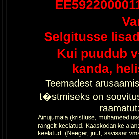
EE592200001
Va
Selgitusse lisa
Kui puudub v
kanda, hel
Teemadest arusaamis
t�stmiseks on soovitu
raamatut
Ainujumala (kristluse, muhameedlus
rangelt keelatud. Kaaskodanike al
keelatud. (Neeger, juut, savisaar vms