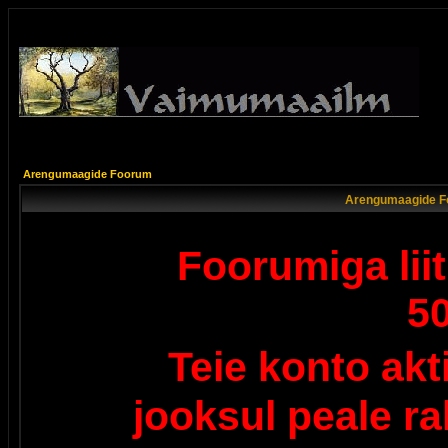
Arengumaagide Foorum
Arengumaagide F
Foorumiga lii
5
Teie konto ak
jooksul peale r