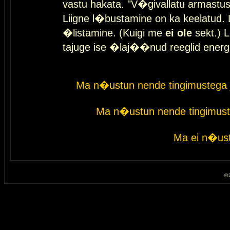
vastu hakata. "V�givallatu armastuse
Liigne l�bustamine on ka keelatud. 
�listamine. (Kuigi me
ei ole
sekt.) L
tajuge ise �laj��nud reeglid energ
Ma n�ustun nende tingimustega 
Ma n�ustun nende tingimust
Ma ei n�ust
© 