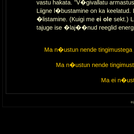
vastu hakata. "V�givallatu armastuse
Liigne l�bustamine on ka keelatud. 
�listamine. (Kuigi me
ei ole
sekt.) L
tajuge ise �laj��nud reeglid energ
Ma n�ustun nende tingimustega 
Ma n�ustun nende tingimust
Ma ei n�ust
© 