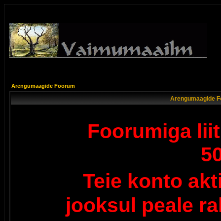
Arengumaagide Foorum
Arengumaagide F
Foorumiga lii
5
Teie konto ak
jooksul peale r