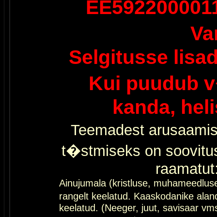
EE592200001
Va
Selgitusse lisa
Kui puudub v
kanda, hel
Teemadest arusaamis
t�stmiseks on soovitu
raamatut
Ainujumala (kristluse, muhameedlus
rangelt keelatud. Kaaskodanike al
keelatud. (Neeger, juut, savisaar vms