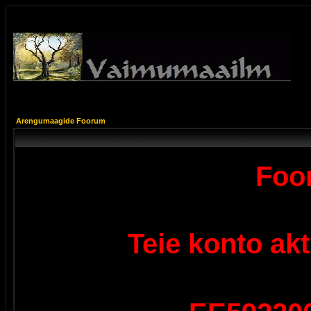
Arengumaagide Foorum
Foor
Teie konto ak