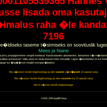
0001105539365 Hannes 
tusse lisada oma kasutaj
imalus raha �le kanda, 
7196
e�ldiseks taseme t�stmiseks on soovituslik lug
Mees ja Naine
a jms) propageerimine rangelt keelatud. Kaaskodanike alandamine, laimamine v�i m�nitamine
vallatu armastuse" stiilis jutud on ebakohased meie moraalile. Liigne l�bustamine on ka keel
tajuge ise �laj��nud reeglid energiav�ljadest.
Ma n�ustun nende tingimustega ja olen
vanem
v�i
t�pselt
13 aastat vana
Ma n�ustun nende tingimustega ja olen
noorem
kui 13 aastat vana
Ma ei n�ustu nende tingimustega
© 2001, 2005 phpBB Group