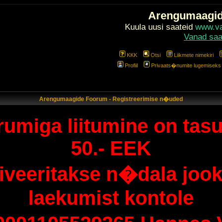
Arengumaagi
Kuula uusi saateid
www.val
Vanad saa
KKK
Otsi
Liikmete nimekiri
Profiil
Privaats�numite lugemiseks l
Arengumaagide Foorum - Registreerimise n�uded
umiga liitumine on tasu
50.- EEK
tiveeritakse n�dala jook
laekumist kontole