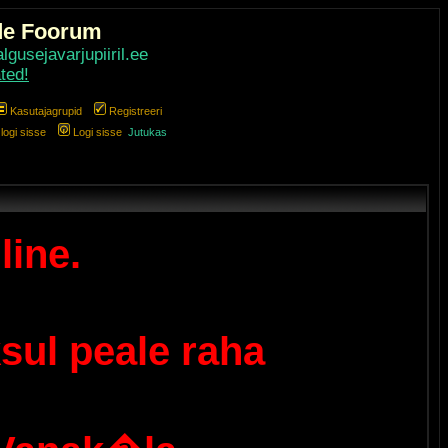
de Foorum
gusejavarjupiiril.ee
ted!
Kasutajagrupid
Registreeri
ogi sisse
Logi sisse
Jutukas
line.
sul peale raha