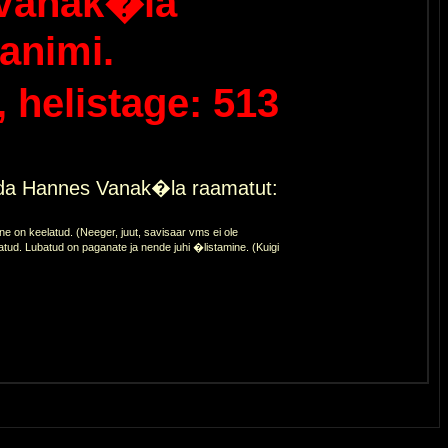
Vanak�la
animi.
helistage: 513
eda Hannes Vanak�la raamatut:
 on keelatud. (Neeger, juut, savisaar vms ei ole
atud. Lubatud on paganate ja nende juhi �listamine. (Kuigi