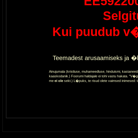
EE59220
Selgi
Kui puudub v�
Teemadest arusaamiseks ja �l
Ainujumala (kristluse, muhameedluse, hinduismi, kastaneed
kaaskodanik.) Foorumi haldajale ei tohi vastu hakata. "V�gi
me
ei ole
sekt.) L�puks, te risud olete vaimsed inimesed: 