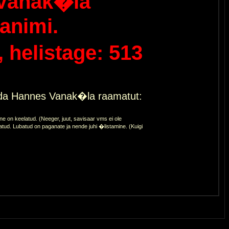
Vanak�la
animi.
helistage: 513
eda Hannes Vanak�la raamatut:
 on keelatud. (Neeger, juut, savisaar vms ei ole
atud. Lubatud on paganate ja nende juhi �listamine. (Kuigi