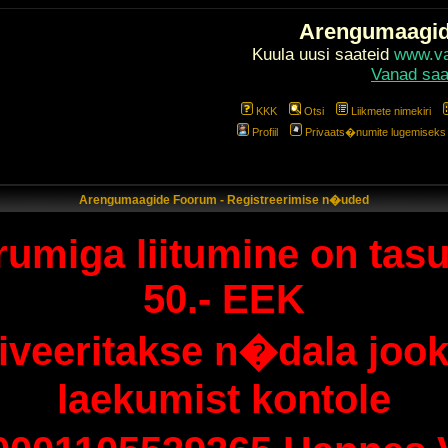
Arengumaagi
Kuula uusi saateid
www.val
Vanad saa
KKK
Otsi
Liikmete nimekiri
Profiil
Privaats�numite lugemiseks l
Arengumaagide Foorum - Registreerimise n�uded
umiga liitumine on tasu
50.- EEK
tiveeritakse n�dala jook
laekumist kontole