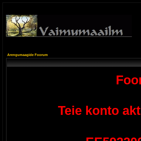
Arengumaagide Foorum
Foor
Teie konto ak