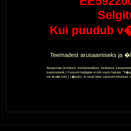
EE59220
Selgi
Kui puudub v�
Teemadest arusaamiseks ja �l
Ainujumala (kristluse, muhameedluse, hinduismi, kastaneed
kaaskodanik.) Foorumi haldajale ei tohi vastu hakata. "V�gi
me
ei ole
sekt.) L�puks, te risud olete vaimsed inimesed: 