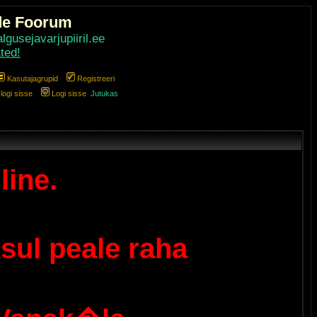
de Foorum
gusejavarjupiiril.ee
ted!
Kasutajagrupid
Registreeri
ogi sisse
Logi sisse
Jutukas
line.
sul peale raha