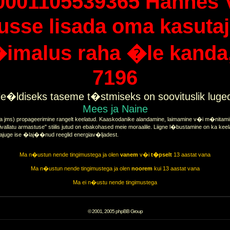
0001105539365 Hannes 
tusse lisada oma kasutaj
imalus raha �le kanda, 
7196
e�ldiseks taseme t�stmiseks on soovituslik lug
Mees ja Naine
a jms) propageerimine rangelt keelatud. Kaaskodanike alandamine, laimamine v�i m�nitamine
vallatu armastuse" stiilis jutud on ebakohased meie moraalile. Liigne l�bustamine on ka keel
tajuge ise �laj��nud reeglid energiav�ljadest.
Ma n�ustun nende tingimustega ja olen
vanem
v�i
t�pselt
13 aastat vana
Ma n�ustun nende tingimustega ja olen
noorem
kui 13 aastat vana
Ma ei n�ustu nende tingimustega
© 2001, 2005 phpBB Group