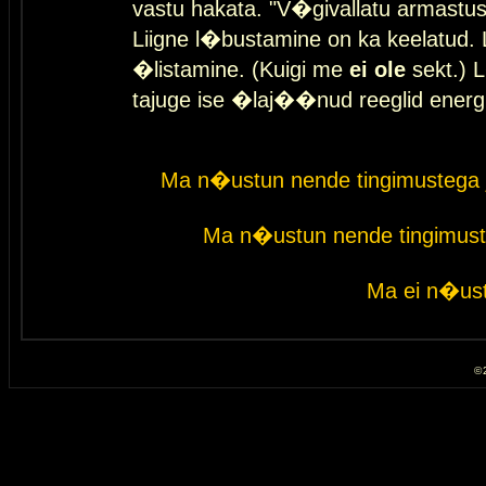
vastu hakata. "V�givallatu armastuse
Liigne l�bustamine on ka keelatud. 
�listamine. (Kuigi me
ei ole
sekt.) L
tajuge ise �laj��nud reeglid energ
Ma n�ustun nende tingimustega 
Ma n�ustun nende tingimust
Ma ei n�ust
© 