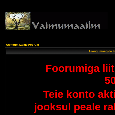
Arengumaagide Foorum
Arengumaagide F
Foorumiga lii
5
Teie konto ak
jooksul peale r