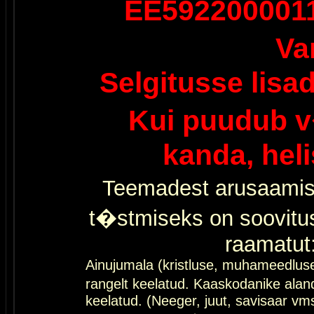
EE592200001
Va
Selgitusse lisa
Kui puudub v
kanda, hel
Teemadest arusaamis
t�stmiseks on soovitu
raamatut
Ainujumala (kristluse, muhameedlus
rangelt keelatud. Kaaskodanike al
keelatud. (Neeger, juut, savisaar vms