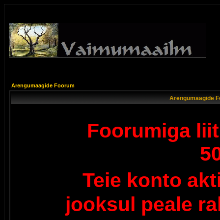
Arengumaagide Foorum
Arengumaagide F
Foorumiga lii
5
Teie konto ak
jooksul peale r