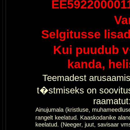
EE592200001
Va
Selgitusse lisa
Kui puudub v
kanda, hel
Teemadest arusaamis
t�stmiseks on soovitu
raamatut
Ainujumala (kristluse, muhameedlus
rangelt keelatud. Kaaskodanike al
keelatud. (Neeger, juut, savisaar vms