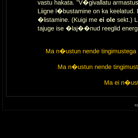
vastu hakata. "V�givallatu armastuse
Liigne l�bustamine on ka keelatud. 
�listamine. (Kuigi me
ei ole
sekt.) L
tajuge ise �laj��nud reeglid energ
Ma n�ustun nende tingimustega 
Ma n�ustun nende tingimust
Ma ei n�ust
© 