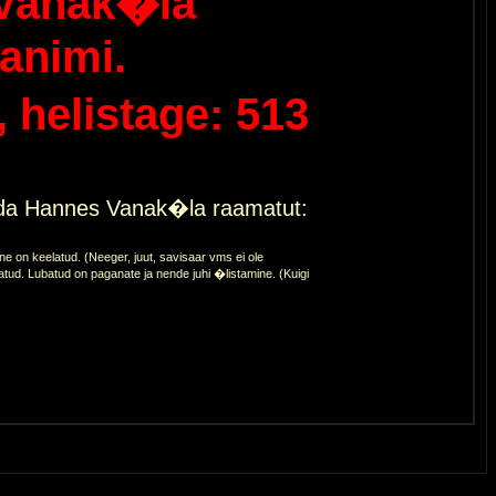
Vanak�la
animi.
helistage: 513
eda Hannes Vanak�la raamatut:
 on keelatud. (Neeger, juut, savisaar vms ei ole
atud. Lubatud on paganate ja nende juhi �listamine. (Kuigi