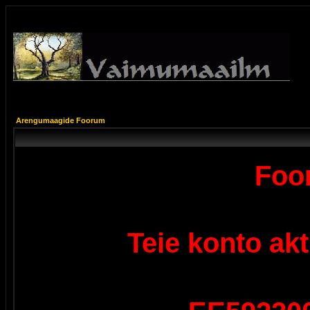
Arengumaagide Foorum
Foor
Teie konto ak