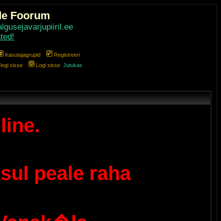
de Foorum
gusejavarjupiiril.ee
ted!
Kasutajagrupid
Registreeri
ogi sisse
Logi sisse
Jutukas
line.
sul peale raha