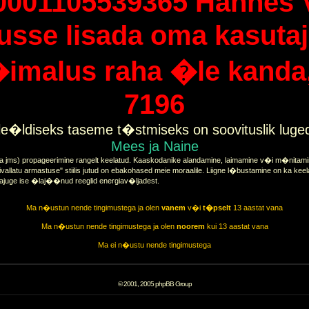
0001105539365 Hannes 
tusse lisada oma kasutaj
imalus raha �le kanda, 
7196
e�ldiseks taseme t�stmiseks on soovituslik lug
Mees ja Naine
a jms) propageerimine rangelt keelatud. Kaaskodanike alandamine, laimamine v�i m�nitamine
vallatu armastuse" stiilis jutud on ebakohased meie moraalile. Liigne l�bustamine on ka keel
tajuge ise �laj��nud reeglid energiav�ljadest.
Ma n�ustun nende tingimustega ja olen
vanem
v�i
t�pselt
13 aastat vana
Ma n�ustun nende tingimustega ja olen
noorem
kui 13 aastat vana
Ma ei n�ustu nende tingimustega
© 2001, 2005 phpBB Group