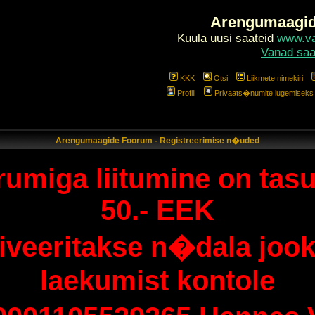
Arengumaagi
Kuula uusi saateid
www.val
Vanad saa
KKK
Otsi
Liikmete nimekiri
Profiil
Privaats�numite lugemiseks l
Arengumaagide Foorum - Registreerimise n�uded
umiga liitumine on tasu
50.- EEK
tiveeritakse n�dala jook
laekumist kontole