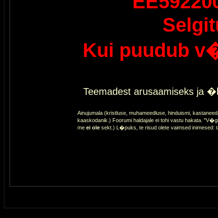
EE59220
Selgi
Kui puudub v�
Teemadest arusaamiseks ja �l
Ainujumala (kristluse, muhameedluse, hinduismi, kastaneed
kaaskodanik.) Foorumi haldajale ei tohi vastu hakata. "V�gi
me
ei ole
sekt.) L�puks, te risud olete vaimsed inimesed: 