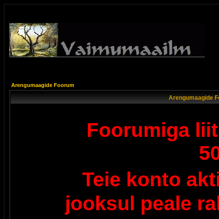
Arengumaagide Foorum
Arengumaagide F
Foorumiga lii
5
Teie konto ak
jooksul peale r