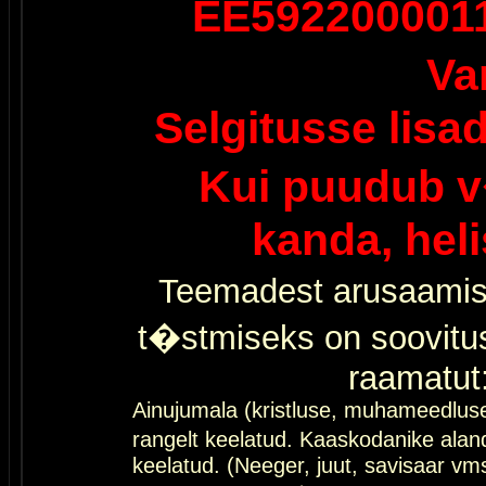
EE592200001
Va
Selgitusse lisa
Kui puudub v
kanda, hel
Teemadest arusaamis
t�stmiseks on soovitu
raamatut
Ainujumala (kristluse, muhameedlus
rangelt keelatud. Kaaskodanike al
keelatud. (Neeger, juut, savisaar vms