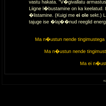
vastu hakata. "V�givallatu armastuse
Liigne l�bustamine on ka keelatud. 
�listamine. (Kuigi me
ei ole
sekt.) L
tajuge ise �laj��nud reeglid energ
Ma n�ustun nende tingimustega 
Ma n�ustun nende tingimust
Ma ei n�ust
© 