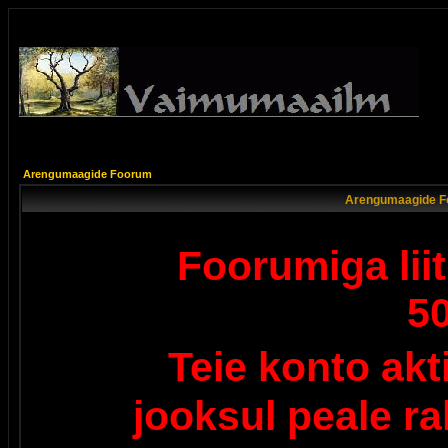
Arengumaagide Foorum
Arengumaagide F
Foorumiga lii
5
Teie konto ak
jooksul peale r