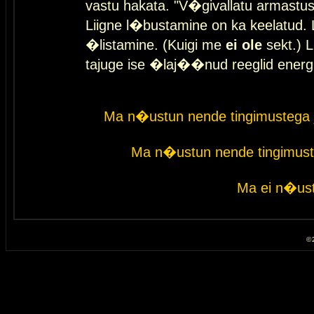
vastu hakata. "V�givallatu armastuse
Liigne l�bustamine on ka keelatud. 
�listamine. (Kuigi me
ei ole
sekt.) L
tajuge ise �laj��nud reeglid energ
Ma n�ustun nende tingimustega 
Ma n�ustun nende tingimust
Ma ei n�ust
© 