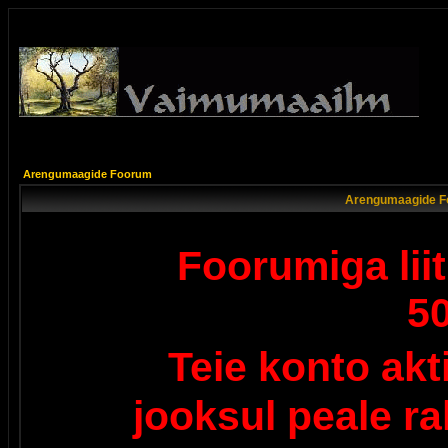
Arengumaagide Foorum
Arengumaagide F
Foorumiga lii
5
Teie konto ak
jooksul peale r