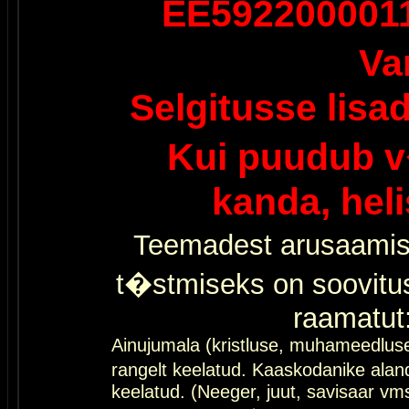
EE592200001
Va
Selgitusse lisa
Kui puudub v
kanda, hel
Teemadest arusaamis
t�stmiseks on soovitu
raamatut
Ainujumala (kristluse, muhameedlus
rangelt keelatud. Kaaskodanike al
keelatud. (Neeger, juut, savisaar vms