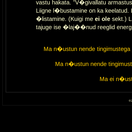
vastu hakata. "V�givallatu armastuse
Liigne l�bustamine on ka keelatud. 
�listamine. (Kuigi me
ei ole
sekt.) L
tajuge ise �laj��nud reeglid energ
Ma n�ustun nende tingimustega 
Ma n�ustun nende tingimust
Ma ei n�ust
© 