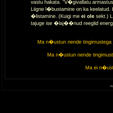
vastu hakata. "V�givallatu armastuse
Liigne l�bustamine on ka keelatud. 
�listamine. (Kuigi me
ei ole
sekt.) L
tajuge ise �laj��nud reeglid energ
Ma n�ustun nende tingimustega 
Ma n�ustun nende tingimust
Ma ei n�ust
© 