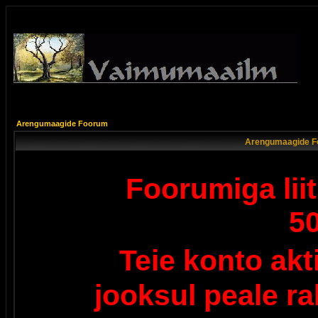
Arengumaagide Foorum
Arengumaagide F
Foorumiga lii
5
Teie konto ak
jooksul peale r