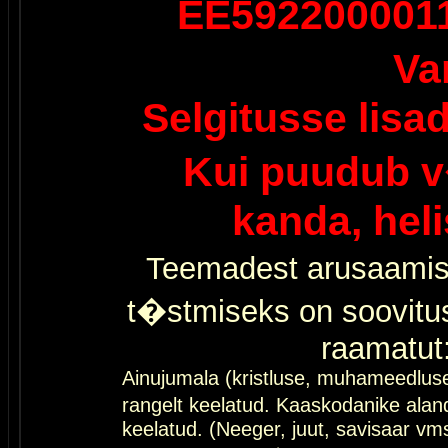
EE592200001
Va
Selgitusse lisa
Kui puudub v
kanda, hel
Teemadest arusaamis
t�stmiseks on soovitu
raamatut
Ainujumala (kristluse, muhameedlus
rangelt keelatud. Kaaskodanike al
keelatud. (Neeger, juut, savisaar vms