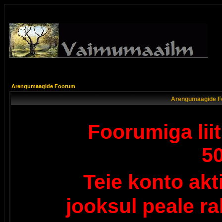
Arengumaagide Foorum
Arengumaagide F
Foorumiga lii
5
Teie konto ak
jooksul peale r