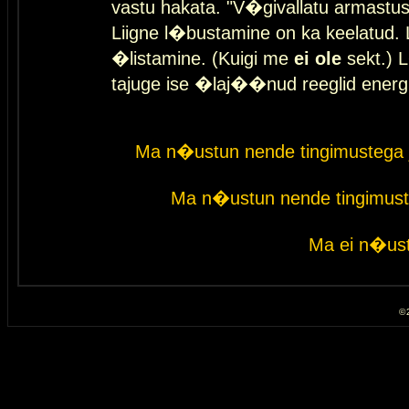
vastu hakata. "V�givallatu armastuse
Liigne l�bustamine on ka keelatud. 
�listamine. (Kuigi me
ei ole
sekt.) L
tajuge ise �laj��nud reeglid energ
Ma n�ustun nende tingimustega 
Ma n�ustun nende tingimust
Ma ei n�ust
© 