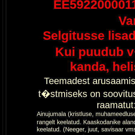
EE592200001
Va
Selgitusse lisa
Kui puudub v
kanda, hel
Teemadest arusaamis
t�stmiseks on soovitu
raamatut
Ainujumala (kristluse, muhameedlus
rangelt keelatud. Kaaskodanike al
keelatud. (Neeger, juut, savisaar vms