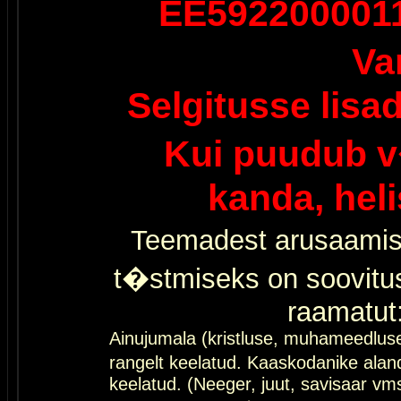
EE592200001
Va
Selgitusse lisa
Kui puudub v
kanda, hel
Teemadest arusaamis
t�stmiseks on soovitu
raamatut
Ainujumala (kristluse, muhameedlus
rangelt keelatud. Kaaskodanike al
keelatud. (Neeger, juut, savisaar vms