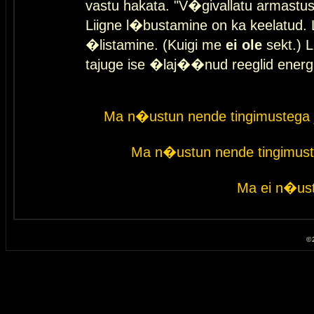
vastu hakata. "V�givallatu armastuse
Liigne l�bustamine on ka keelatud. 
�listamine. (Kuigi me
ei ole
sekt.) L
tajuge ise �laj��nud reeglid energ
Ma n�ustun nende tingimustega 
Ma n�ustun nende tingimust
Ma ei n�ust
© 