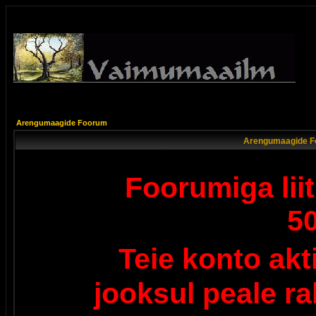
Arengumaagide Foorum
Arengumaagide F
Foorumiga lii
5
Teie konto ak
jooksul peale r