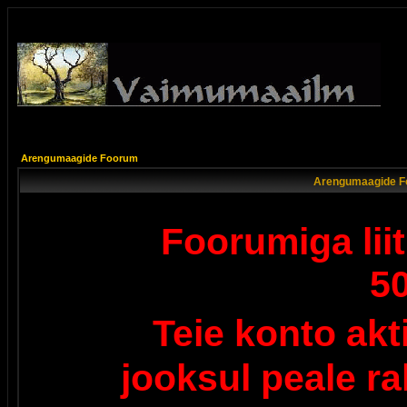
Arengumaagide Foorum
Arengumaagide F
Foorumiga lii
5
Teie konto ak
jooksul peale r