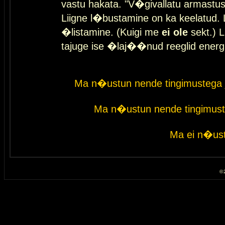
vastu hakata. "V�givallatu armastuse
Liigne l�bustamine on ka keelatud. 
�listamine. (Kuigi me
ei ole
sekt.) L
tajuge ise �laj��nud reeglid energ
Ma n�ustun nende tingimustega 
Ma n�ustun nende tingimust
Ma ei n�ust
© 