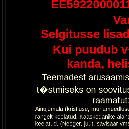
EE592200001
Va
Selgitusse lisa
Kui puudub v
kanda, hel
Teemadest arusaamis
t�stmiseks on soovitu
raamatut
Ainujumala (kristluse, muhameedlus
rangelt keelatud. Kaaskodanike al
keelatud. (Neeger, juut, savisaar vms