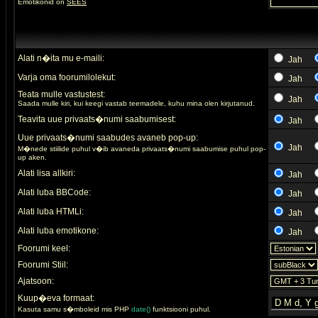
Emotikonid on
SEES
Alati n�ita mu e-maili:
Jah
Varja oma foorumilolekut:
Jah
Teata mulle vastustest:
Jah
Saada mulle kiri, kui keegi vastab teemadele, kuhu mina olen kirjutanud.
Teavita uue privaats�numi saabumisest:
Jah
Uue privaats�numi saabudes avaneb pop-up:
Jah
M�nede stiilide puhul v�ib avaneda privaats�numi saabumise puhul pop-
up aken.
Alati lisa allkiri:
Jah
Alati luba BBCode:
Jah
Alati luba HTMLi:
Jah
Alati luba emotikone:
Jah
Foorumi keel:
Foorumi Stiil:
Ajatsoon:
Kuup�eva formaat:
Kasuta samu s�mboleid mis PHP
date()
funktsiooni puhul.