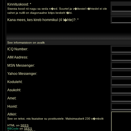
Kinnituskood: *
Sisesta kood nii nagu sa seda n�ed. Suurtel ja v�ikestel t�htedel ei ole
vahet ja nullil on diagonaalne kriips keskelt l�bi.
Kana mees, kes kireb hommikul (4 t�hte)?: *
See informatsioon on avalik
ICQ Number:
AIM Aadress:
MSN Messenger:
Yahoo Messenger:
Koduleht:
Asukoht:
Amet:
Huvid:
Allkiri:
See on tekst, mis lisatakse su postitustele. Maksimaalselt 230 s�mbolit
HTML on
SEES
BBCode
on
SEES