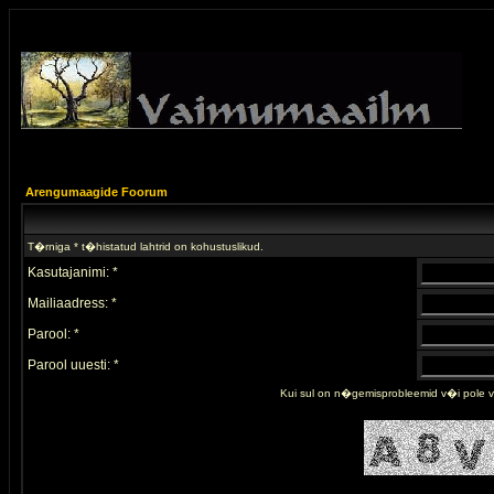
Arengumaagide Foorum
T�rniga * t�histatud lahtrid on kohustuslikud.
Kasutajanimi: *
Mailiaadress: *
Parool: *
Parool uuesti: *
Kui sul on n�gemisprobleemid v�i pole 