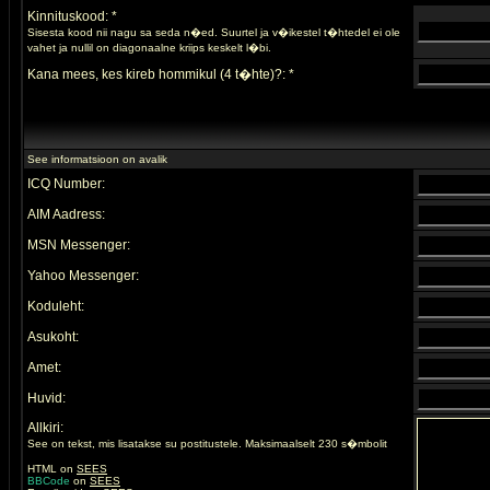
Kinnituskood: *
Sisesta kood nii nagu sa seda n�ed. Suurtel ja v�ikestel t�htedel ei ole
vahet ja nullil on diagonaalne kriips keskelt l�bi.
Kana mees, kes kireb hommikul (4 t�hte)?: *
See informatsioon on avalik
ICQ Number:
AIM Aadress:
MSN Messenger:
Yahoo Messenger:
Koduleht:
Asukoht:
Amet:
Huvid:
Allkiri:
See on tekst, mis lisatakse su postitustele. Maksimaalselt 230 s�mbolit
HTML on
SEES
BBCode
on
SEES