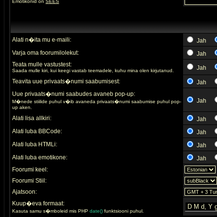
Emotikonid on
SEES
Alati n�ita mu e-maili:
Jah
Varja oma foorumilolekut:
Jah
Teata mulle vastustest:
Jah
Saada mulle kiri, kui keegi vastab teemadele, kuhu mina olen kirjutanud.
Teavita uue privaats�numi saabumisest:
Jah
Uue privaats�numi saabudes avaneb pop-up:
Jah
M�nede stiilide puhul v�ib avaneda privaats�numi saabumise puhul pop-
up aken.
Alati lisa allkiri:
Jah
Alati luba BBCode:
Jah
Alati luba HTMLi:
Jah
Alati luba emotikone:
Jah
Foorumi keel:
Foorumi Stiil:
Ajatsoon:
Kuup�eva formaat:
Kasuta samu s�mboleid mis PHP
date()
funktsiooni puhul.