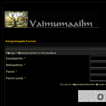
Arengumaagide Foorum
T�rniga * t�histatud lahtrid on kohustuslikud.
Kasutajanimi: *
Mailiaadress: *
Parool: *
Parool uuesti: *
Kui sul on n�gemisprobleemid v�i pole 