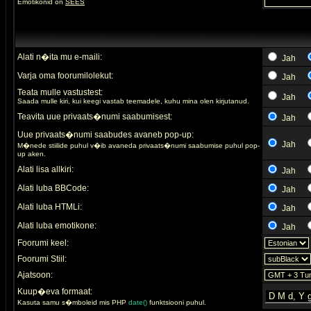
Emotikonid on
SEES
Alati n�ita mu e-maili:
Jah
Varja oma foorumilolekut:
Jah
Teata mulle vastustest:
Jah
Saada mulle kiri, kui keegi vastab teemadele, kuhu mina olen kirjutanud.
Teavita uue privaats�numi saabumisest:
Jah
Uue privaats�numi saabudes avaneb pop-up:
Jah
M�nede stiilide puhul v�ib avaneda privaats�numi saabumise puhul pop-
up aken.
Alati lisa allkiri:
Jah
Alati luba BBCode:
Jah
Alati luba HTMLi:
Jah
Alati luba emotikone:
Jah
Foorumi keel:
Foorumi Stiil:
Ajatsoon:
Kuup�eva formaat:
Kasuta samu s�mboleid mis PHP
date()
funktsiooni puhul.