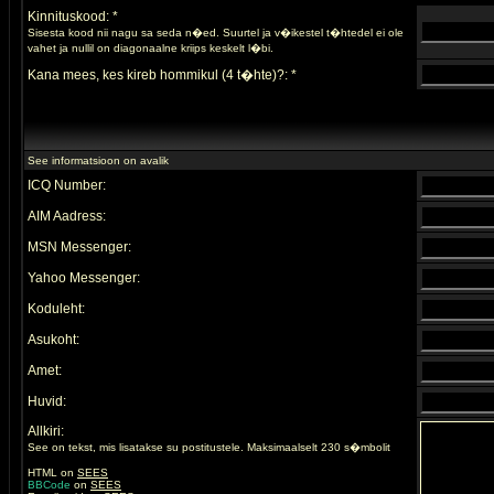
Kinnituskood: *
Sisesta kood nii nagu sa seda n�ed. Suurtel ja v�ikestel t�htedel ei ole
vahet ja nullil on diagonaalne kriips keskelt l�bi.
Kana mees, kes kireb hommikul (4 t�hte)?: *
See informatsioon on avalik
ICQ Number:
AIM Aadress:
MSN Messenger:
Yahoo Messenger:
Koduleht:
Asukoht:
Amet:
Huvid:
Allkiri:
See on tekst, mis lisatakse su postitustele. Maksimaalselt 230 s�mbolit
HTML on
SEES
BBCode
on
SEES