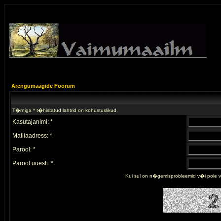
Arengumaagide Foorum
T�rniga * t�histatud lahtrid on kohustuslikud.
Kasutajanimi: *
Mailiaadress: *
Parool: *
Parool uuesti: *
Kui sul on n�gemisprobleemid v�i pole 