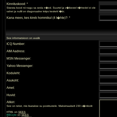
Kinnituskood: *
Sisesta kood nii nagu sa seda n�ed. Suurtel ja v�ikestel t�htedel ei ole
vahet ja nullil on diagonaalne kriips keskelt l�bi.
Kana mees, kes kireb hommikul (4 t�hte)?: *
See informatsioon on avalik
ICQ Number:
AIM Aadress:
MSN Messenger:
Yahoo Messenger:
Koduleht:
Asukoht:
Amet:
Huvid:
Allkiri:
See on tekst, mis lisatakse su postitustele. Maksimaalselt 230 s�mbolit
HTML on
SEES
BBCode
on
SEES