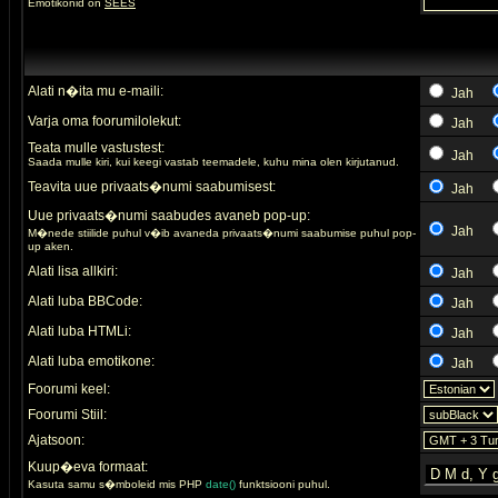
Emotikonid on
SEES
Alati n�ita mu e-maili:
Jah
Varja oma foorumilolekut:
Jah
Teata mulle vastustest:
Jah
Saada mulle kiri, kui keegi vastab teemadele, kuhu mina olen kirjutanud.
Teavita uue privaats�numi saabumisest:
Jah
Uue privaats�numi saabudes avaneb pop-up:
Jah
M�nede stiilide puhul v�ib avaneda privaats�numi saabumise puhul pop-
up aken.
Alati lisa allkiri:
Jah
Alati luba BBCode:
Jah
Alati luba HTMLi:
Jah
Alati luba emotikone:
Jah
Foorumi keel:
Foorumi Stiil:
Ajatsoon:
Kuup�eva formaat:
Kasuta samu s�mboleid mis PHP
date()
funktsiooni puhul.