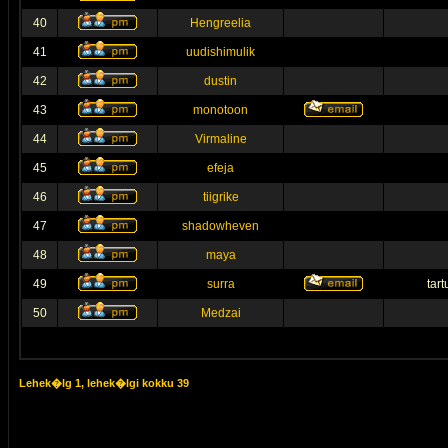
40
Hengreelia
41
uudishimulik
42
dustin
43
monotoon
44
Virmaline
45
efeja
46
tiigrike
47
shadowheven
48
maya
49
surra
tar
50
Medzai
Lehek�lg
1
, lehek�lgi kokku
39