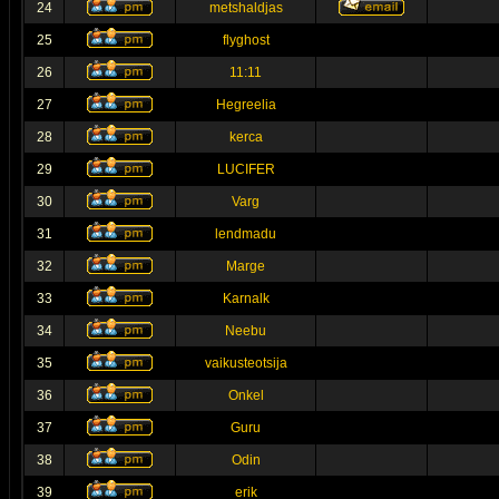
24
metshaldjas
25
flyghost
26
11:11
27
Hegreelia
28
kerca
29
LUCIFER
30
Varg
31
lendmadu
32
Marge
33
Karnalk
34
Neebu
35
vaikusteotsija
36
Onkel
37
Guru
38
Odin
39
erik