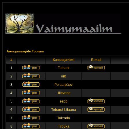
Arengumaagide Foorum
#
Kasutajanimi
E-mail
1
Futhark
2
ork
3
Polaarpäev
4
Hiievana
5
sepp
6
Tobarot-Litaana
7
Tokroda
8
Tiibuka