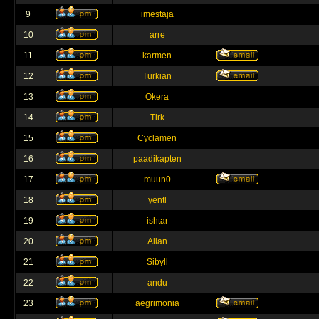
9
imestaja
10
arre
11
karmen
12
Turkian
13
Okera
14
Tirk
15
Cyclamen
16
paadikapten
17
muun0
18
yentl
19
ishtar
20
Allan
21
Sibyll
22
andu
23
aegrimonia