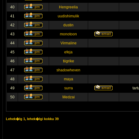
40
Hengreelia
41
uudishimulik
42
dustin
43
monotoon
44
Virmaline
45
efeja
46
tiigrike
47
shadowheven
48
maya
49
surra
tar
50
Medzai
Lehek�lg
1
, lehek�lgi kokku
39