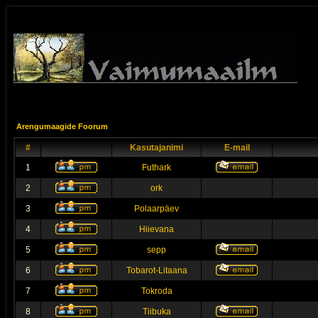
Arengumaagide Foorum
#
Kasutajanimi
E-mail
1
Futhark
2
ork
3
Polaarpäev
4
Hiievana
5
sepp
6
Tobarot-Litaana
7
Tokroda
8
Tiibuka