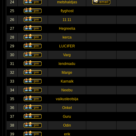
24
metshaldjas
25
flyghost
26
11:11
27
Hegreelia
28
kerca
29
LUCIFER
30
Varg
31
lendmadu
32
Marge
33
Karnalk
34
Neebu
35
vaikusteotsija
36
Onkel
37
Guru
38
Odin
39
erik