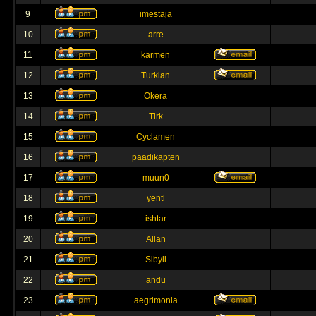
9
imestaja
10
arre
11
karmen
12
Turkian
13
Okera
14
Tirk
15
Cyclamen
16
paadikapten
17
muun0
18
yentl
19
ishtar
20
Allan
21
Sibyll
22
andu
23
aegrimonia