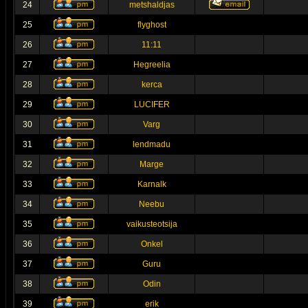
24
metshaldjas
25
flyghost
26
11:11
27
Hegreelia
28
kerca
29
LUCIFER
30
Varg
31
lendmadu
32
Marge
33
Karnalk
34
Neebu
35
vaikusteotsija
36
Onkel
37
Guru
38
Odin
39
erik