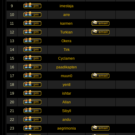
9
imestaja
10
arre
11
karmen
12
Turkian
13
Okera
14
Tirk
15
Cyclamen
16
paadikapten
17
muun0
18
yentl
19
ishtar
20
Allan
21
Sibyll
22
andu
23
aegrimonia