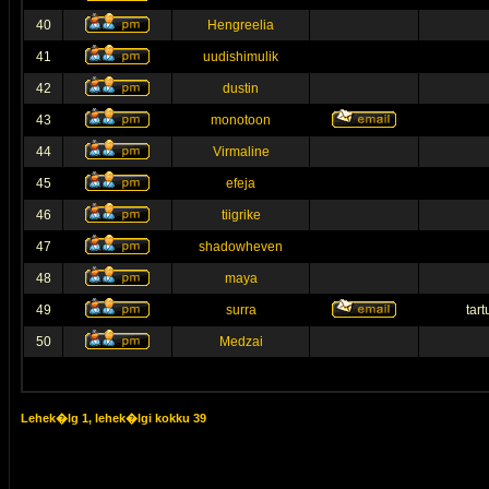
40
Hengreelia
41
uudishimulik
42
dustin
43
monotoon
44
Virmaline
45
efeja
46
tiigrike
47
shadowheven
48
maya
49
surra
tar
50
Medzai
Lehek�lg
1
, lehek�lgi kokku
39