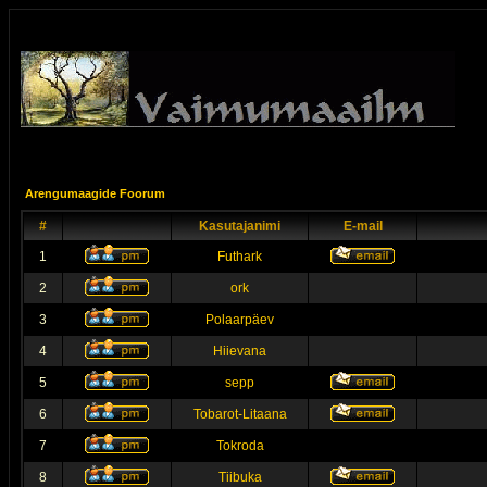
Arengumaagide Foorum
#
Kasutajanimi
E-mail
1
Futhark
2
ork
3
Polaarpäev
4
Hiievana
5
sepp
6
Tobarot-Litaana
7
Tokroda
8
Tiibuka