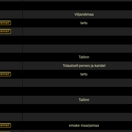
Viljandimaa
tartu
Tallinn
Totaalselt perses ja karidel
tartu
Tallinn
emake maarjamaa