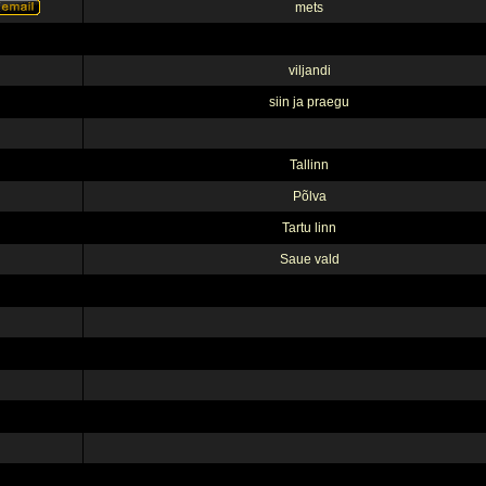
mets
viljandi
siin ja praegu
Tallinn
Põlva
Tartu linn
Saue vald