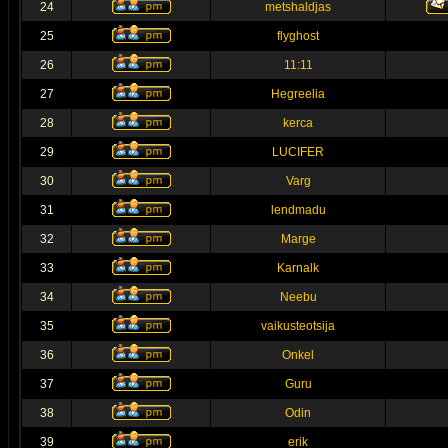
24
metshaldjas
25
flyghost
26
11:11
27
Hegreelia
28
kerca
29
LUCIFER
30
Varg
31
lendmadu
32
Marge
33
Karnalk
34
Neebu
35
vaikusteotsija
36
Onkel
37
Guru
38
Odin
39
erik