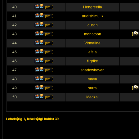
40
Hengreelia
41
uudishimulik
42
dustin
43
monotoon
44
Virmaline
45
efeja
46
tiigrike
47
shadowheven
48
maya
49
surra
50
Medzai
Lehek�lg
1
, lehek�lgi kokku
39