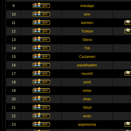
9
imestaja
10
arre
11
karmen
12
Turkian
13
Okera
14
Tirk
15
Cyclamen
16
paadikapten
17
muun0
18
yentl
19
ishtar
20
Allan
21
Sibyll
22
andu
23
aegrimonia