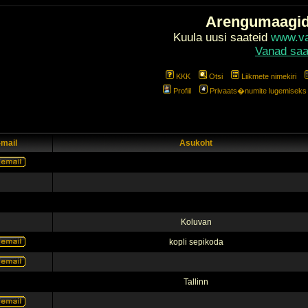
Arengumaagi
Kuula uusi saateid
www.val
Vanad saa
KKK
Otsi
Liikmete nimekiri
Profiil
Privaats�numite lugemiseks l
-mail
Asukoht
Koluvan
kopli sepikoda
Tallinn