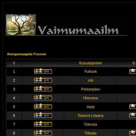
Arengumaagide Foorum
#
Kasutajanimi
E
1
Futhark
2
ork
3
Polaarpäev
4
Hiievana
5
sepp
6
Tobarot-Litaana
7
Tokroda
8
Tiibuka