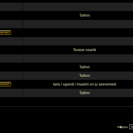
Tallinn
Texase osariik
Tallinn
Tallinn
tartu / ugandi / maailm on ju seenemets
Tallinn
H�ppa: