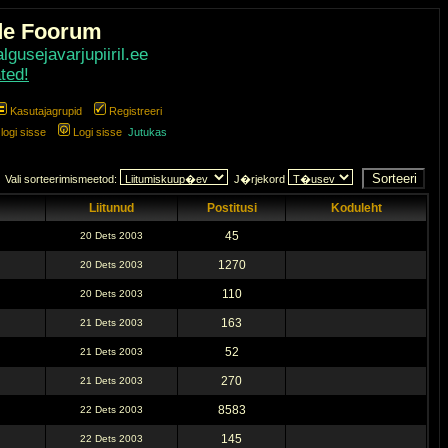
de Foorum
gusejavarjupiiril.ee
ted!
Kasutajagrupid
Registreeri
ogi sisse
Logi sisse
Jutukas
Vali sorteerimismeetod:
J�rjekord
Liitunud
Postitusi
Koduleht
45
20 Dets 2003
1270
20 Dets 2003
110
20 Dets 2003
163
21 Dets 2003
52
21 Dets 2003
270
21 Dets 2003
8583
22 Dets 2003
145
22 Dets 2003