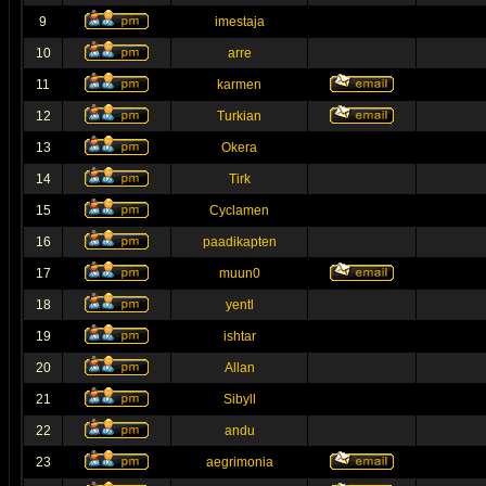
9
imestaja
10
arre
11
karmen
12
Turkian
13
Okera
14
Tirk
15
Cyclamen
16
paadikapten
17
muun0
18
yentl
19
ishtar
20
Allan
21
Sibyll
22
andu
23
aegrimonia