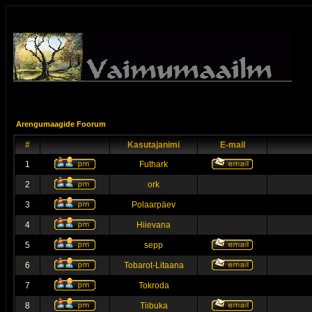
Arengumaagide Foorum
#
Kasutajanimi
E-mail
1
Futhark
2
ork
3
Polaarpäev
4
Hiievana
5
sepp
6
Tobarot-Litaana
7
Tokroda
8
Tiibuka