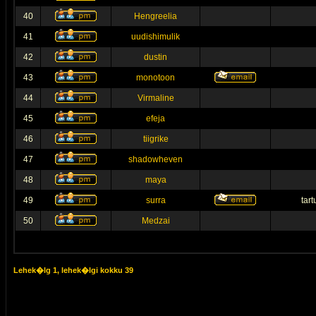
40
Hengreelia
41
uudishimulik
42
dustin
43
monotoon
44
Virmaline
45
efeja
46
tiigrike
47
shadowheven
48
maya
49
surra
tar
50
Medzai
Lehek�lg
1
, lehek�lgi kokku
39