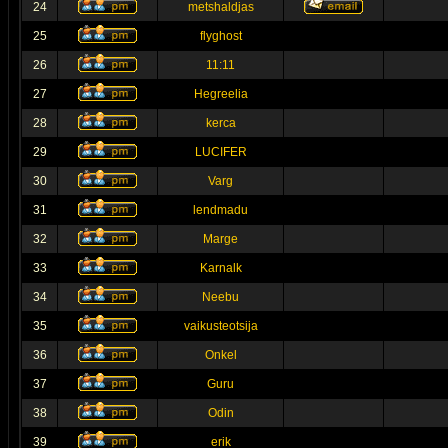
24
metshaldjas
25
flyghost
26
11:11
27
Hegreelia
28
kerca
29
LUCIFER
30
Varg
31
lendmadu
32
Marge
33
Karnalk
34
Neebu
35
vaikusteotsija
36
Onkel
37
Guru
38
Odin
39
erik